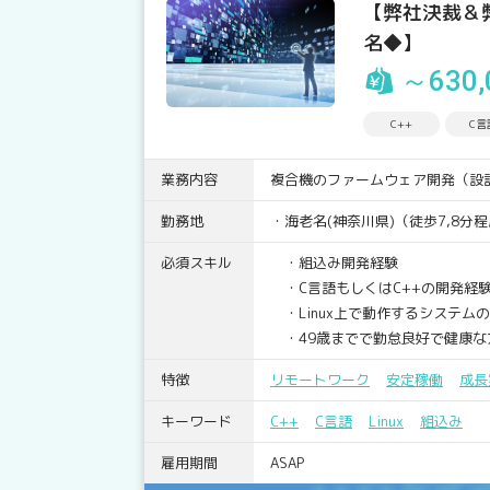
【弊社決裁＆
名◆】
～630,
C++
C言
業務内容
複合機のファームウェア開発（設
勤務地
・海老名(神奈川県)（徒歩7,8
必須スキル
・組込み開発経験
・C言語もしくはC++の開発経験
・Linux上で動作するシステムの開
・49歳までで勤怠良好で健康な
特徴
リモートワーク
安定稼働
成長
キーワード
C++
C言語
Linux
組込み
雇用期間
ASAP