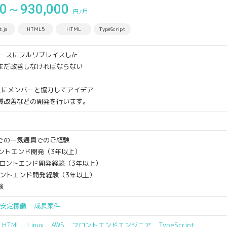
00～930,000
円/月
.js
HTML5
HTML
TypeScript
Cベースにフルリプレイスした
まだ改善しなければならない
スにメンバーと協力してアイデア
質改善などの開発を行います。
の一気通貫でのご経験
ロントエンド開発（3年以上）
たフロントエンド開発経験（3年以上）
ロントエンド開発経験（3年以上）
験
安定稼働
成長案件
HTML
Linux
AWS
フロントエンドエンジニア
TypeScript