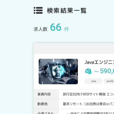
検索結果一覧
66
求人数
件
Javaエンジ
～590,
Java
JavaSc
業務内容
旅行会社向けWEBサイト開発 エ
勤務地
基本リモート（出社時は東京or八
必須スキル
・JAVAによる開発経験が3年以