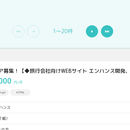
1〜20件
ニア募集！【◆旅行会社向けWEBサイト エンハンス開発
000
円/月
ript
HTML
ンハンス
丁堀）
上の方