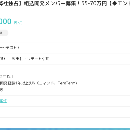
弊社独占】組込開発メンバー募集！55-70万円【◆エ
000
円/月
語
計～テスト）
分程度） ※出社・リモート併用
1年以上
発経験1年以上(UNIXコマンド、TeraTerm)
方
案件