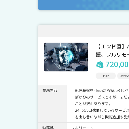
【エンド直】
援、フルリモ
720,0
PHP
JavaSc
業務内容
配信基盤をFlashからWebRT
ばかりのサービスですが、まだ
ことが沢山あります。
24h365日稼働しているサービ
を出し合いながら機能追加や品
勤務地
フルリモ―ト