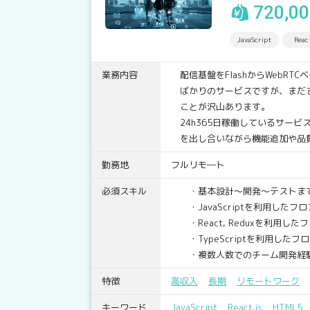
720,0
JavaScript
React
業務内容
配信基盤をFlashからWebRT
ばかりのサービスですが、まだ
ことが沢山あります。
24h365日稼働しているサービ
を出し合いながら機能追加や品
勤務地
フルリモ―ト
必須スキル
・基本設計～開発～テストまで
・JavaScriptを利用したフ
・React, Reduxを利用し
・TypeScriptを利用したフ
・複数人数でのチーム開発経
特徴
高収入
長期
リモートワーク
キーワード
JavaScript
React.js
HTML5