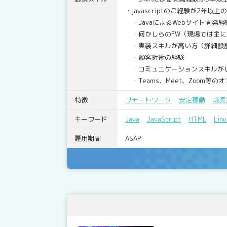
・javascriptのご経験が2年以上
・JavaによるWebサイト開発
・何かしらのFW（現場では主にSt
・実装スキルが高い方（詳細設計
・顧客折衝の経験
・コミュニケーションスキルが
・Teams、Meet、Zoom等
特徴
リモートワーク
安定稼働
成長
キーワード
Java
JavaScript
HTML
Linu
雇用期間
ASAP