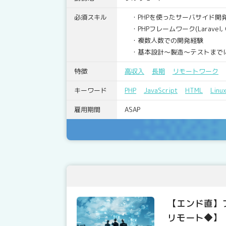
必須スキル
・PHPを使ったサーバサイド開
・PHPフレームワーク(Laravel,
・複数人数での開発経験
・基本設計～製造～テストまで
特徴
高収入
長期
リモートワーク
キーワード
PHP
JavaScript
HTML
Linu
雇用期間
ASAP
【エンド直】
リモート◆】