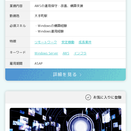
業務内容
AWSの運用保守・改善、構築支援
勤務地
大手町駅
必須スキル
・Windowsの構築経験
・Windows運用経験
特徴
リモートワーク
安定稼働
成長案件
キーワード
Windows Server
AWS
インフラ
雇用期間
ASAP
詳細を見る
お気に入りに登録