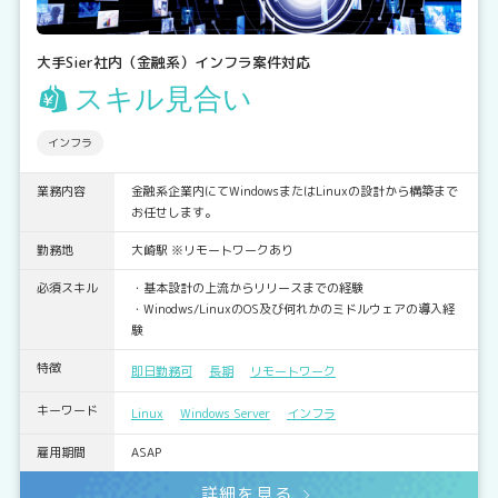
大手Sier社内（金融系）インフラ案件対応
スキル見合い
インフラ
業務内容
金融系企業内にてWindowsまたはLinuxの設計から構築まで
お任せします。
勤務地
大崎駅 ※リモートワークあり
必須スキル
・基本設計の上流からリリースまでの経験
・Winodws/LinuxのOS及び何れかのミドルウェアの導入経
験
特徴
即日勤務可
長期
リモートワーク
キーワード
Linux
Windows Server
インフラ
雇用期間
ASAP
詳細を見る