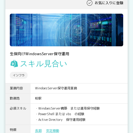
お気に入りに登録
生保向けWindowsServer保守運用
スキル見合い
インフラ
業務内容
WindoesServer保守運用業務
勤務地
柏駅
必須スキル
・WindoesServer構築 または運用保守経験
・PowerShell または vbs の経験
・Active Directory 保守運用経験
特徴
長期
安定稼働