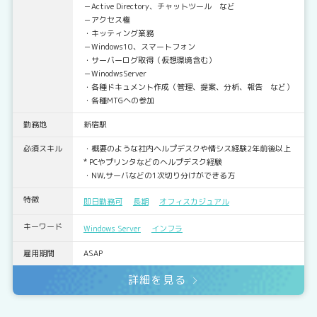
－Active Directory、チャットツール など
－アクセス権
・キッティング業務
－Windows10、スマートフォン
・サーバーログ取得（仮想環境含む）
－WinodwsServer
・各種ドキュメント作成（管理、提案、分析、報告 など）
・各種MTGへの参加
勤務地
新宿駅
必須スキル
・概要のような社内ヘルプデスクや情シス経験2年前後以上
* PCやプリンタなどのヘルプデスク経験
・NW,サーバなどの1次切り分けができる方
特徴
即日勤務可
長期
オフィスカジュアル
キーワード
Windows Server
インフラ
雇用期間
ASAP
詳細を見る