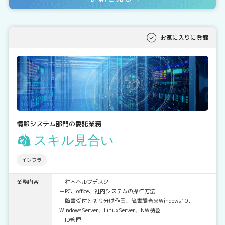
お気に入りに登録
情報システム部門の委託業務
スキル見合い
インフラ
業務内容
・社内ヘルプデスク
－PC、office、社内システムの操作方法
－障害受付と切り分け作業、障害調査※Windows10、
WindowsServer、LinuxServer、NW機器
・ID管理