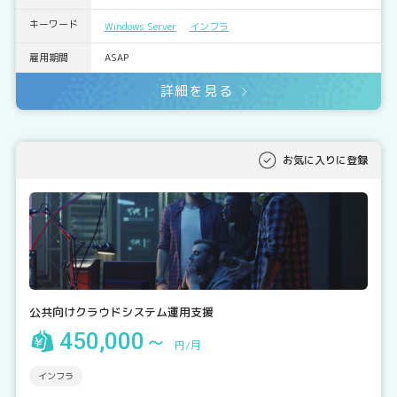
キーワード
Windows Server
インフラ
雇用期間
ASAP
詳細を見る
お気に入りに登録
公共向けクラウドシステム運用支援
450,000～
円/月
インフラ