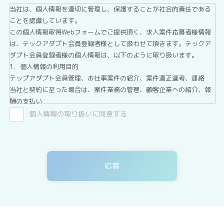
当社は、個人情報を適切に管理し、保護することが社会的責任である
ことを認識しています。
この個人情報取得Webフォームでご提供頂く、求人案件応募者様情報
は、テックアダプト会員登録者様として扱わせて頂きます。テックア
ダプト会員登録者様の個人情報は、以下のように取り扱います。
1．個人情報の利用目的
テップアダプト会員管理、お仕事案件の紹介、案件適正選考、連絡
当社と契約に至った場合は、案件業務の管理、顧客企業への紹介、報
酬の支払い
2．第三者提供について
個人情報の取り扱いに同意する
テックアダプト会員登録者情報は、法令に基づく場合、委託する場合
を除き、第三者へ提供することはありません。
3．委託について
テックアダプト会員登録者情報を、Webサイトを運用しているホステ
ィングサービス事業者等に委託する場合がありますが、委託先につい
ては、当社が運用する個人情報保護マネジメントシステムにより管理
しています。
4．開示等の請求について
テックアダプト会員登録者情報様ご本人または代理人は、テックアダ