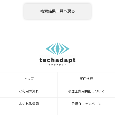
プト会員登録者情報の利用目的の通知、開示、内容の訂正・追加・削
除、利用の停止または消去、第三者への提供の停止、ならびに、第三
検索結果一覧へ戻る
者提供記録の開示を、当社に申し出ることができます。ご請求方法
は、以下の窓口までお問い合わせください。当社はご本人を確認させ
ていただいたうえで、開示等の請求方法や手順について説明させて頂
き、合理的な期間内に対応させて頂きます。
5．個人情報を提供されることの任意性について
テックアダプト会員登録者様が、当社に個人情報を提供されるかどう
かは、任意によるものです。ただし、必要な情報をご提供いただけな
い場合、上記1.の利用目的の達成に支障がでる場合があります。
6．本Webサイトへアクセスしたことを契機として機械的に取得される
情報
このWebフォームの入力システムには、Cookieを適用していません。
トップ
案件検索
[お問合せ・苦情相談窓口]
ハイディメンション株式会社
〒104-0032 東京都中央区八丁堀4丁目1番3号 宝町TATUMIビル 2F
ご利用の流れ
税理士費用負担について
個人情報保護管理者：ビジネスサポート部 常務取締役
TEL ： 03-6683-8664 FAX ： 03-6683-8665
よくある質問
ご紹介キャンペーン
Mail： info_hd@highdimension.co.jp