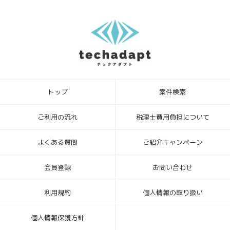
5．個人情報を提供されることの任意性について
テックアダプト会員登録者様が、当社に個人情報を提供されるかどう
かは、任意によるものです。ただし、必要な情報をご提供いただけな
い場合、上記1.の利用目的の達成に支障がでる場合があります。
6．本Webサイトへアクセスしたことを契機として機械的に取得される
情報
このWebフォームの入力システムには、Cookieを適用していません。
トップ
案件検索
[お問合せ・苦情相談窓口]
ハイディメンション株式会社
〒104-0032 東京都中央区八丁堀4丁目1番3号 宝町TATUMIビル 2F
ご利用の流れ
税理士費用負担について
個人情報保護管理者：ビジネスサポート部 常務取締役
TEL ： 03-6683-8664 FAX ： 03-6683-8665
よくある質問
ご紹介キャンペーン
Mail： info_hd@highdimension.co.jp
会員登録
お問い合わせ
利用規約
個人情報の取り扱い
個人情報保護方針