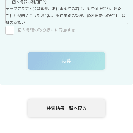
1．個人情報の利用目的
テップアダプト会員管理、お仕事案件の紹介、案件適正選考、連絡
当社と契約に至った場合は、案件業務の管理、顧客企業への紹介、報
酬の支払い
2．第三者提供について
個人情報の取り扱いに同意する
テックアダプト会員登録者情報は、法令に基づく場合、委託する場合
を除き、第三者へ提供することはありません。
3．委託について
テックアダプト会員登録者情報を、Webサイトを運用しているホステ
ィングサービス事業者等に委託する場合がありますが、委託先につい
ては、当社が運用する個人情報保護マネジメントシステムにより管理
しています。
4．開示等の請求について
テックアダプト会員登録者情報様ご本人または代理人は、テックアダ
プト会員登録者情報の利用目的の通知、開示、内容の訂正・追加・削
除、利用の停止または消去、第三者への提供の停止、ならびに、第三
検索結果一覧へ戻る
者提供記録の開示を、当社に申し出ることができます。ご請求方法
は、以下の窓口までお問い合わせください。当社はご本人を確認させ
ていただいたうえで、開示等の請求方法や手順について説明させて頂
き、合理的な期間内に対応させて頂きます。