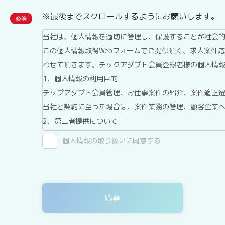
※最後までスクロールするようにお願いします。
当社は、個人情報を適切に管理し、保護することが社会
この個人情報取得Webフォームでご提供頂く、求人案件
わせて頂きます。テックアダプト会員登録者様の個人情
1．個人情報の利用目的
テップアダプト会員管理、お仕事案件の紹介、案件適正
当社と契約に至った場合は、案件業務の管理、顧客企業
2．第三者提供について
テックアダプト会員登録者情報は、法令に基づく場合、
個人情報の取り扱いに同意する
ん。
3．委託について
テックアダプト会員登録者情報を、Webサイトを運用し
ありますが、委託先については、当社が運用する個人情
4．開示等の請求について
テックアダプト会員登録者情報様ご本人または代理人は