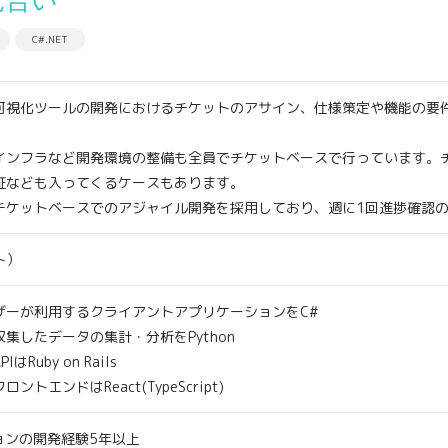
見合い
C#.NET
可視化ツールの開発におけるチケットのアサイン、仕様策定や機能の要
環境の整備も全員でチケットベースで行っています。チケッ
証なども入ってくるケースもあります。
のアジャイル開発を採用しており、週に1回進捗確認のため
ト）
ザーが利用するクライアントアプリケーションをC#
の集計・分析をPython
on Rails
eact(TypeScript)
ョンの開発経験5年以上