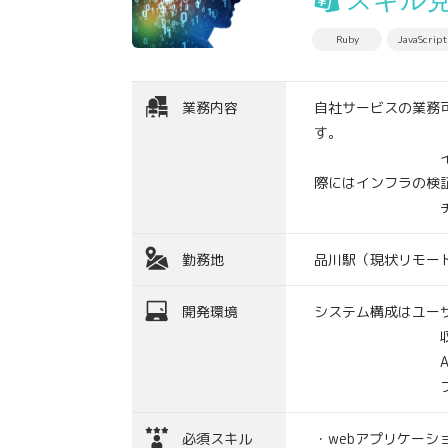
スキル
Ruby
JavaScript
業務内容
自社サービスの業務
す。
インフラなど開発
際にはインフラの検
チケットベースで
勤務地
品川駅（現状リモー
開発環境
システム構成はユー
収集したデータ
APIはRuby 
フロントエンドはR
必須スキル
・webアプリケーシ