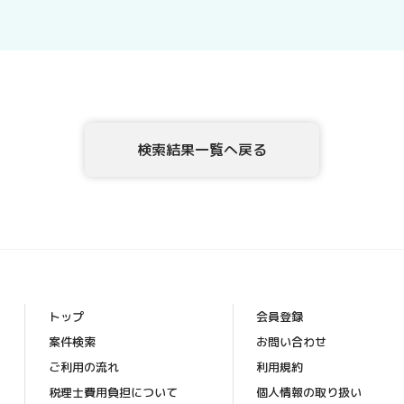
示、内容の訂正・追加・削除、利用の停止または消去、
示を、当社に申し出ることができます。ご請求方法は、
確認させていただいたうえで、開示等の請求方法や手順
頂きます。
5．個人情報を提供されることの任意性について
テックアダプト会員登録者様が、当社に個人情報を提供
検索結果一覧へ戻る
な情報をご提供いただけない場合、上記1.の利用目的の
6．本Webサイトへアクセスしたことを契機として機械的
このWebフォームの入力システムには、Cookieを適用し
[お問合せ・苦情相談窓口]
ハイディメンション株式会社
〒104-0032 東京都中央区八丁堀4丁目1番3号 宝町TATUM
トップ
会員登録
個人情報保護管理者：ビジネスサポート部 常務取締役
案件検索
お問い合わせ
TEL ： 03-6683-8664 FAX ： 03-6683-8665
ご利用の流れ
利用規約
Mail： info_hd@highdimension.co.jp
税理士費用負担について
個人情報の取り扱い