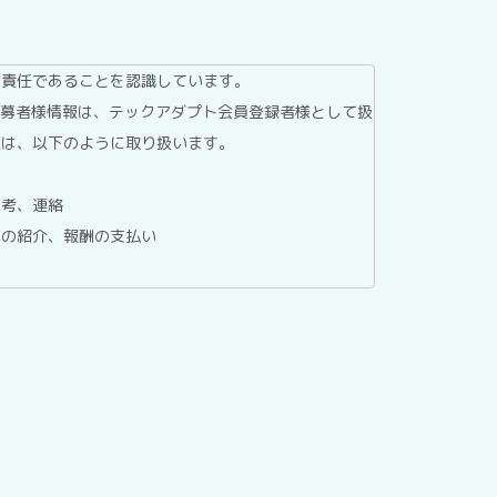
的責任であることを認識しています。
応募者様情報は、テックアダプト会員登録者様として扱
報は、以下のように取り扱います。
選考、連絡
への紹介、報酬の支払い
委託する場合を除き、第三者へ提供することはありませ
ているホスティングサービス事業者等に委託する場合が
報保護マネジメントシステムにより管理しています。
、テックアダプト会員登録者情報の利用目的の通知、開