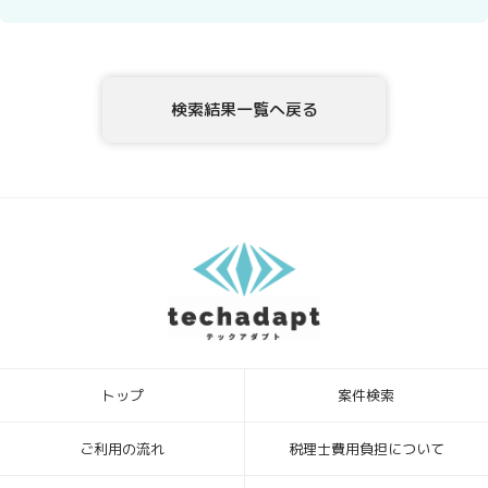
4．開示等の請求について
テックアダプト会員登録者情報様ご本人または代理人は、テックアダ
プト会員登録者情報の利用目的の通知、開示、内容の訂正・追加・削
除、利用の停止または消去、第三者への提供の停止、ならびに、第三
検索結果一覧へ戻る
者提供記録の開示を、当社に申し出ることができます。ご請求方法
は、以下の窓口までお問い合わせください。当社はご本人を確認させ
ていただいたうえで、開示等の請求方法や手順について説明させて頂
き、合理的な期間内に対応させて頂きます。
5．個人情報を提供されることの任意性について
テックアダプト会員登録者様が、当社に個人情報を提供されるかどう
かは、任意によるものです。ただし、必要な情報をご提供いただけな
い場合、上記1.の利用目的の達成に支障がでる場合があります。
6．本Webサイトへアクセスしたことを契機として機械的に取得される
情報
このWebフォームの入力システムには、Cookieを適用していません。
トップ
案件検索
[お問合せ・苦情相談窓口]
ハイディメンション株式会社
〒104-0032 東京都中央区八丁堀4丁目1番3号 宝町TATUMIビル 2F
ご利用の流れ
税理士費用負担について
個人情報保護管理者：ビジネスサポート部 常務取締役