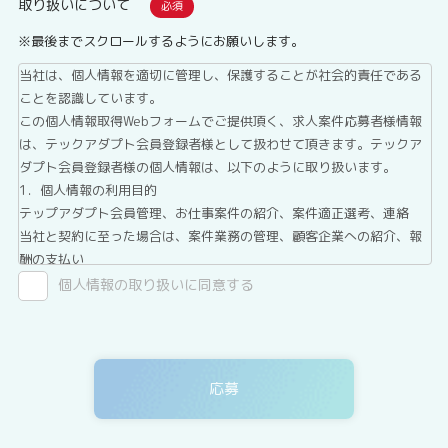
取り扱いについて
※最後までスクロールするようにお願いします。
当社は、個人情報を適切に管理し、保護することが社会的責任である
ことを認識しています。
この個人情報取得Webフォームでご提供頂く、求人案件応募者様情報
は、テックアダプト会員登録者様として扱わせて頂きます。テックア
ダプト会員登録者様の個人情報は、以下のように取り扱います。
1．個人情報の利用目的
テップアダプト会員管理、お仕事案件の紹介、案件適正選考、連絡
当社と契約に至った場合は、案件業務の管理、顧客企業への紹介、報
酬の支払い
2．第三者提供について
個人情報の取り扱いに同意する
テックアダプト会員登録者情報は、法令に基づく場合、委託する場合
を除き、第三者へ提供することはありません。
3．委託について
テックアダプト会員登録者情報を、Webサイトを運用しているホステ
ィングサービス事業者等に委託する場合がありますが、委託先につい
ては、当社が運用する個人情報保護マネジメントシステムにより管理
しています。