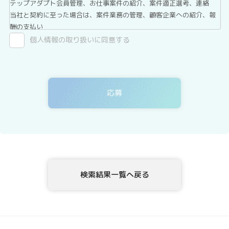
テップアダプト会員管理、お仕事案件の紹介、案件適正選考、連絡
当社と契約に至った場合は、案件業務の管理、顧客企業への紹介、報
酬の支払い
2．第三者提供について
個人情報の取り扱いに同意する
テックアダプト会員登録者情報は、法令に基づく場合、委託する場合
を除き、第三者へ提供することはありません。
3．委託について
テックアダプト会員登録者情報を、Webサイトを運用しているホステ
ィングサービス事業者等に委託する場合がありますが、委託先につい
ては、当社が運用する個人情報保護マネジメントシステムにより管理
しています。
4．開示等の請求について
テックアダプト会員登録者情報様ご本人または代理人は、テックアダ
プト会員登録者情報の利用目的の通知、開示、内容の訂正・追加・削
除、利用の停止または消去、第三者への提供の停止、ならびに、第三
検索結果一覧へ戻る
者提供記録の開示を、当社に申し出ることができます。ご請求方法
は、以下の窓口までお問い合わせください。当社はご本人を確認させ
ていただいたうえで、開示等の請求方法や手順について説明させて頂
き、合理的な期間内に対応させて頂きます。
5．個人情報を提供されることの任意性について