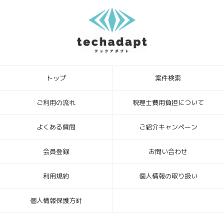
テックアダプト会員登録者様が、当社に個人情報を提供されるかどう
かは、任意によるものです。ただし、必要な情報をご提供いただけな
い場合、上記1.の利用目的の達成に支障がでる場合があります。
6．本Webサイトへアクセスしたことを契機として機械的に取得される
情報
このWebフォームの入力システムには、Cookieを適用していません。
トップ
案件検索
[お問合せ・苦情相談窓口]
ハイディメンション株式会社
〒104-0032 東京都中央区八丁堀4丁目1番3号 宝町TATUMIビル 2F
ご利用の流れ
税理士費用負担について
個人情報保護管理者：ビジネスサポート部 常務取締役
TEL ： 03-6683-8664 FAX ： 03-6683-8665
よくある質問
ご紹介キャンペーン
Mail： info_hd@highdimension.co.jp
会員登録
お問い合わせ
利用規約
個人情報の取り扱い
個人情報保護方針