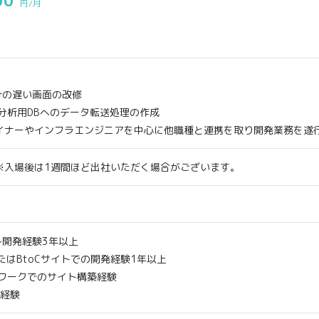
00
円/月
集計の遅い画面の改修
分析用DBへのデータ転送処理の作成
イナーやインフラエンジニアを中心に他職種と連携を取り開発業務を遂
※入場後は1週間ほど出社いただく場合がございます。
～開発経験3年以上
たはBtoCサイトでの開発経験1年以上
ームワークでのサイト構築経験
発経験