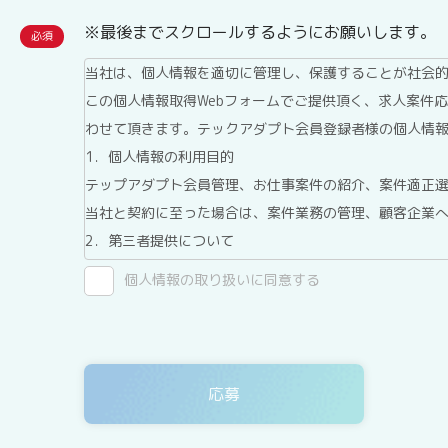
※最後までスクロールするようにお願いします。
当社は、個人情報を適切に管理し、保護することが社会
この個人情報取得Webフォームでご提供頂く、求人案件
わせて頂きます。テックアダプト会員登録者様の個人情
1．個人情報の利用目的
テップアダプト会員管理、お仕事案件の紹介、案件適正
当社と契約に至った場合は、案件業務の管理、顧客企業
2．第三者提供について
テックアダプト会員登録者情報は、法令に基づく場合、
個人情報の取り扱いに同意する
ん。
3．委託について
テックアダプト会員登録者情報を、Webサイトを運用し
ありますが、委託先については、当社が運用する個人情
4．開示等の請求について
テックアダプト会員登録者情報様ご本人または代理人は