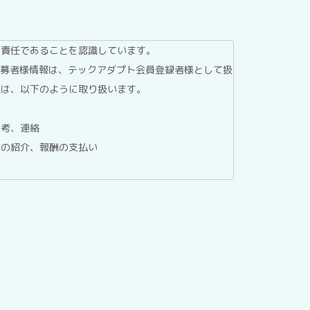
的責任であることを認識しています。
応募者様情報は、テックアダプト会員登録者様として扱
報は、以下のように取り扱います。
選考、連絡
への紹介、報酬の支払い
委託する場合を除き、第三者へ提供することはありませ
ているホスティングサービス事業者等に委託する場合が
報保護マネジメントシステムにより管理しています。
、テックアダプト会員登録者情報の利用目的の通知、開