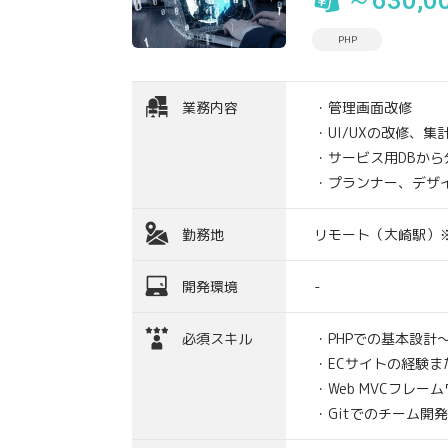
～630,0
PHP
業務内容
・管理画面改修
・UI/UXの改修、
・サービス用DBから
・プランナー、デザ
勤務地
リモート（大崎駅）
開発環境
-
必須スキル
・PHPでの基本設計
・ECサイトの経験ま
・Web MVCフレ
・Gitでのチーム開