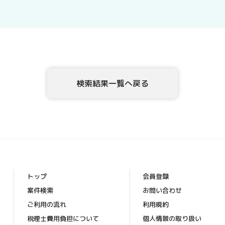
示、内容の訂正・追加・削除、利用の停止または消去、
示を、当社に申し出ることができます。ご請求方法は、
確認させていただいたうえで、開示等の請求方法や手順
頂きます。
5．個人情報を提供されることの任意性について
テックアダプト会員登録者様が、当社に個人情報を提供
検索結果一覧へ戻る
な情報をご提供いただけない場合、上記1.の利用目的の
6．本Webサイトへアクセスしたことを契機として機械的
このWebフォームの入力システムには、Cookieを適用し
[お問合せ・苦情相談窓口]
ハイディメンション株式会社
〒104-0032 東京都中央区八丁堀4丁目1番3号 宝町TATUM
トップ
会員登録
個人情報保護管理者：ビジネスサポート部 常務取締役
案件検索
お問い合わせ
TEL ： 03-6683-8664 FAX ： 03-6683-8665
ご利用の流れ
利用規約
Mail： info_hd@highdimension.co.jp
税理士費用負担について
個人情報の取り扱い