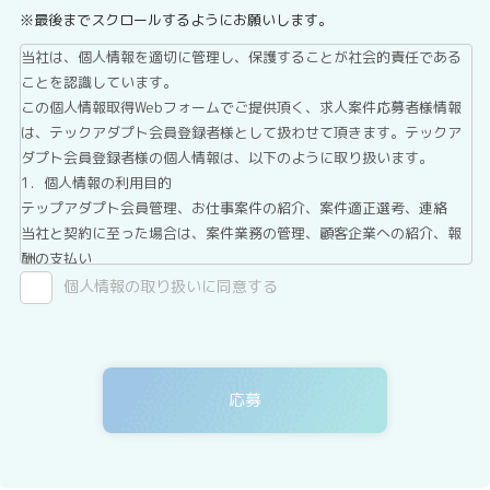
※最後までスクロールするようにお願いします。
当社は、個人情報を適切に管理し、保護することが社会的責任である
ことを認識しています。
この個人情報取得Webフォームでご提供頂く、求人案件応募者様情報
は、テックアダプト会員登録者様として扱わせて頂きます。テックア
ダプト会員登録者様の個人情報は、以下のように取り扱います。
1．個人情報の利用目的
テップアダプト会員管理、お仕事案件の紹介、案件適正選考、連絡
当社と契約に至った場合は、案件業務の管理、顧客企業への紹介、報
酬の支払い
2．第三者提供について
個人情報の取り扱いに同意する
テックアダプト会員登録者情報は、法令に基づく場合、委託する場合
を除き、第三者へ提供することはありません。
3．委託について
テックアダプト会員登録者情報を、Webサイトを運用しているホステ
ィングサービス事業者等に委託する場合がありますが、委託先につい
ては、当社が運用する個人情報保護マネジメントシステムにより管理
しています。
4．開示等の請求について