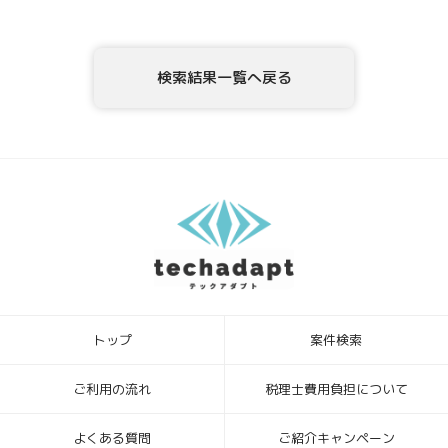
テックアダプト会員登録者情報様ご本人または代理人は、テックアダ
プト会員登録者情報の利用目的の通知、開示、内容の訂正・追加・削
除、利用の停止または消去、第三者への提供の停止、ならびに、第三
検索結果一覧へ戻る
者提供記録の開示を、当社に申し出ることができます。ご請求方法
は、以下の窓口までお問い合わせください。当社はご本人を確認させ
ていただいたうえで、開示等の請求方法や手順について説明させて頂
き、合理的な期間内に対応させて頂きます。
5．個人情報を提供されることの任意性について
テックアダプト会員登録者様が、当社に個人情報を提供されるかどう
かは、任意によるものです。ただし、必要な情報をご提供いただけな
い場合、上記1.の利用目的の達成に支障がでる場合があります。
6．本Webサイトへアクセスしたことを契機として機械的に取得される
情報
このWebフォームの入力システムには、Cookieを適用していません。
トップ
案件検索
[お問合せ・苦情相談窓口]
ハイディメンション株式会社
〒104-0032 東京都中央区八丁堀4丁目1番3号 宝町TATUMIビル 2F
ご利用の流れ
税理士費用負担について
個人情報保護管理者：ビジネスサポート部 常務取締役
TEL ： 03-6683-8664 FAX ： 03-6683-8665
よくある質問
ご紹介キャンペーン