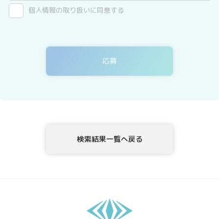
2．第三者提供について
個人情報の取り扱いに同意する
テックアダプト会員登録者情報は、法令に基づく場合、委託する場合
を除き、第三者へ提供することはありません。
3．委託について
テックアダプト会員登録者情報を、Webサイトを運用しているホステ
ィングサービス事業者等に委託する場合がありますが、委託先につい
ては、当社が運用する個人情報保護マネジメントシステムにより管理
しています。
4．開示等の請求について
テックアダプト会員登録者情報様ご本人または代理人は、テックアダ
プト会員登録者情報の利用目的の通知、開示、内容の訂正・追加・削
除、利用の停止または消去、第三者への提供の停止、ならびに、第三
検索結果一覧へ戻る
者提供記録の開示を、当社に申し出ることができます。ご請求方法
は、以下の窓口までお問い合わせください。当社はご本人を確認させ
ていただいたうえで、開示等の請求方法や手順について説明させて頂
き、合理的な期間内に対応させて頂きます。
5．個人情報を提供されることの任意性について
テックアダプト会員登録者様が、当社に個人情報を提供されるかどう
かは、任意によるものです。ただし、必要な情報をご提供いただけな