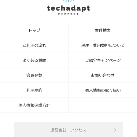
い場合、上記1.の利用目的の達成に支障がでる場合があります。
6．本Webサイトへアクセスしたことを契機として機械的に取得される
情報
このWebフォームの入力システムには、Cookieを適用していません。
トップ
案件検索
[お問合せ・苦情相談窓口]
ハイディメンション株式会社
〒104-0032 東京都中央区八丁堀4丁目1番3号 宝町TATUMIビル 2F
ご利用の流れ
税理士費用負担について
個人情報保護管理者：ビジネスサポート部 常務取締役
TEL ： 03-6683-8664 FAX ： 03-6683-8665
よくある質問
ご紹介キャンペーン
Mail： info_hd@highdimension.co.jp
会員登録
お問い合わせ
利用規約
個人情報の取り扱い
個人情報保護方針
運営会社・アクセス