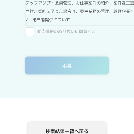
テップアダプト会員管理、お仕事案件の紹介、案件適正
当社と契約に至った場合は、案件業務の管理、顧客企業
2．第三者提供について
テックアダプト会員登録者情報は、法令に基づく場合、
個人情報の取り扱いに同意する
ん。
3．委託について
テックアダプト会員登録者情報を、Webサイトを運用し
ありますが、委託先については、当社が運用する個人情
4．開示等の請求について
テックアダプト会員登録者情報様ご本人または代理人は
示、内容の訂正・追加・削除、利用の停止または消去、
示を、当社に申し出ることができます。ご請求方法は、
確認させていただいたうえで、開示等の請求方法や手順
頂きます。
5．個人情報を提供されることの任意性について
テックアダプト会員登録者様が、当社に個人情報を提供
検索結果一覧へ戻る