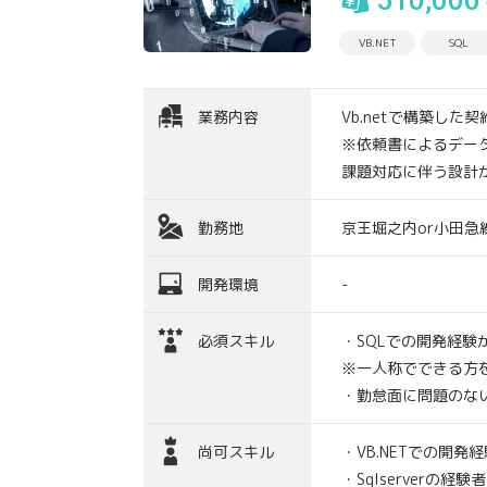
510,000
VB.NET
SQL
業務内容
Vb.netで構築し
※依頼書によるデー
課題対応に伴う設計
勤務地
京王堀之内or小田
開発環境
-
必須スキル
・SQLでの開発経験
※一人称でできる方を
・勤怠面に問題のな
尚可スキル
・VB.NETでの開発経
・Sqlserverの経