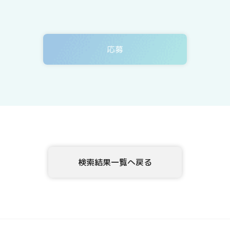
3．委託について
テックアダプト会員登録者情報を、Webサイトを運用し
ありますが、委託先については、当社が運用する個人情
4．開示等の請求について
テックアダプト会員登録者情報様ご本人または代理人は
示、内容の訂正・追加・削除、利用の停止または消去、
示を、当社に申し出ることができます。ご請求方法は、
確認させていただいたうえで、開示等の請求方法や手順
頂きます。
5．個人情報を提供されることの任意性について
テックアダプト会員登録者様が、当社に個人情報を提供
検索結果一覧へ戻る
な情報をご提供いただけない場合、上記1.の利用目的の
6．本Webサイトへアクセスしたことを契機として機械的
このWebフォームの入力システムには、Cookieを適用し
[お問合せ・苦情相談窓口]
ハイディメンション株式会社