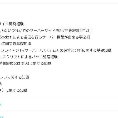
サイド開発経験
n Ralis, GOいづれかでのサーバーサイド設計/開発経験3年以上
Web)Socket による通信を行うサーバー構築が出来る事必須
ルに関する基礎知識
グ（クライアント/サーバー/システム）の保管と分析に関する基礎知識
シェルスクリプトによるバッチ処理経験
の開発経験又は同DBに関する知見
ンフラに関する知識
識
産）に関する知識
ク
WS