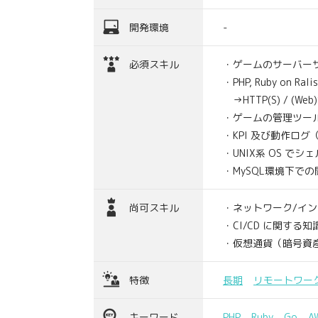
開発環境
-
必須スキル
・ゲームのサーバー
・PHP, Ruby o
→HTTP(S) / (
・ゲームの管理ツー
・KPI 及び動作ロ
・UNIX系 OS で
・MySQL環境下で
尚可スキル
・ネットワーク/イ
・CI/CD に関する知
・仮想通貨（暗号資
特徴
長期
リモートワー
キーワード
PHP
Ruby
Go
A