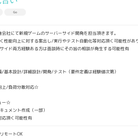
見合い
Go
発会社にて新規ゲームのサーバーサイド開発を担当頂きます。
なく性能向上に対する案出し/実行やテスト自動化等対応頂く可能性があ
ーサイド両方経験ある方は面談時にその旨の相談が発生する可能性有
/基本設計/詳細設計/開発/テスト（要件定義は経験値次第）
向上/負荷分散対応☆
ュー☆
ドキュメント作成（一部）
対応頂く可能性有
リモートOK