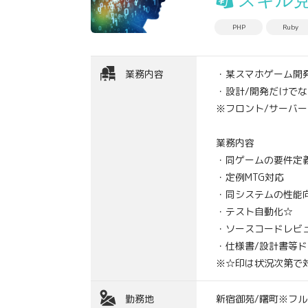
スキル
PHP
Ruby
業務内容
・某スマホゲーム開
・設計/開発だけで
※フロント/サーバ
業務内容
・同ゲームの要件定義
・定例MTG対応
・同システムの性能
・テスト自動化☆
・ソースコードレビ
・仕様書/設計書等
※☆印は状況次第で
勤務地
新宿御苑/曙町※フル