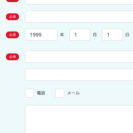
年
月
日
電話
メール