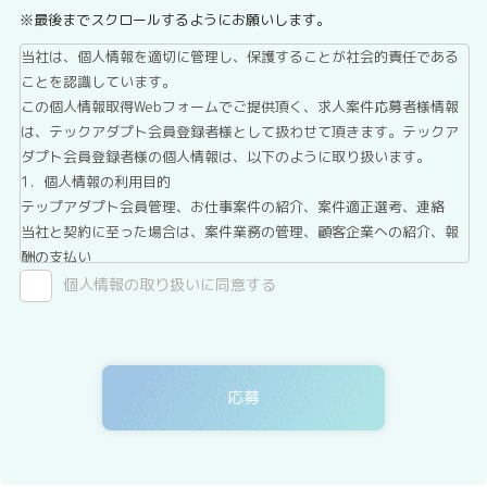
※最後までスクロールするようにお願いします。
当社は、個人情報を適切に管理し、保護することが社会的責任である
ことを認識しています。
この個人情報取得Webフォームでご提供頂く、求人案件応募者様情報
は、テックアダプト会員登録者様として扱わせて頂きます。テックア
ダプト会員登録者様の個人情報は、以下のように取り扱います。
1．個人情報の利用目的
テップアダプト会員管理、お仕事案件の紹介、案件適正選考、連絡
当社と契約に至った場合は、案件業務の管理、顧客企業への紹介、報
酬の支払い
2．第三者提供について
個人情報の取り扱いに同意する
テックアダプト会員登録者情報は、法令に基づく場合、委託する場合
を除き、第三者へ提供することはありません。
3．委託について
テックアダプト会員登録者情報を、Webサイトを運用しているホステ
ィングサービス事業者等に委託する場合がありますが、委託先につい
ては、当社が運用する個人情報保護マネジメントシステムにより管理
しています。
4．開示等の請求について