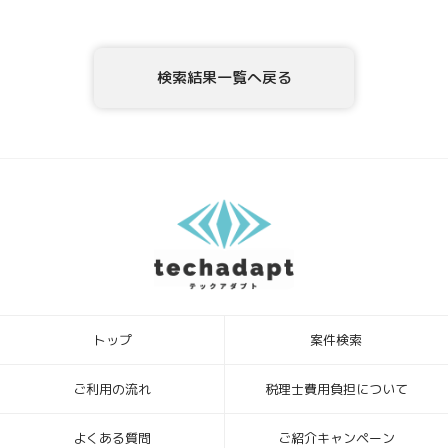
テックアダプト会員登録者情報様ご本人または代理人は、テックアダ
プト会員登録者情報の利用目的の通知、開示、内容の訂正・追加・削
除、利用の停止または消去、第三者への提供の停止、ならびに、第三
検索結果一覧へ戻る
者提供記録の開示を、当社に申し出ることができます。ご請求方法
は、以下の窓口までお問い合わせください。当社はご本人を確認させ
ていただいたうえで、開示等の請求方法や手順について説明させて頂
き、合理的な期間内に対応させて頂きます。
5．個人情報を提供されることの任意性について
テックアダプト会員登録者様が、当社に個人情報を提供されるかどう
かは、任意によるものです。ただし、必要な情報をご提供いただけな
い場合、上記1.の利用目的の達成に支障がでる場合があります。
6．本Webサイトへアクセスしたことを契機として機械的に取得される
情報
このWebフォームの入力システムには、Cookieを適用していません。
トップ
案件検索
[お問合せ・苦情相談窓口]
ハイディメンション株式会社
〒104-0032 東京都中央区八丁堀4丁目1番3号 宝町TATUMIビル 2F
ご利用の流れ
税理士費用負担について
個人情報保護管理者：ビジネスサポート部 常務取締役
TEL ： 03-6683-8664 FAX ： 03-6683-8665
よくある質問
ご紹介キャンペーン