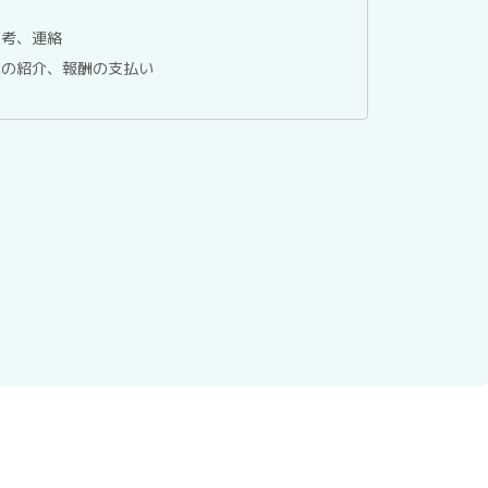
選考、連絡
への紹介、報酬の支払い
委託する場合を除き、第三者へ提供することはありませ
ているホスティングサービス事業者等に委託する場合が
報保護マネジメントシステムにより管理しています。
、テックアダプト会員登録者情報の利用目的の通知、開
第三者への提供の停止、ならびに、第三者提供記録の開
以下の窓口までお問い合わせください。当社はご本人を
について説明させて頂き、合理的な期間内に対応させて