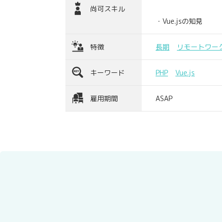
尚可スキル
・Vue.jsの知見
特徴
長期
リモートワー
キーワード
PHP
Vue.js
雇用期間
ASAP