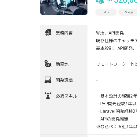
～520,0
PHP
Vue.js
業務内容
Web、API開発
既存仕様のキャッチ
基本設計、API開発
勤務地
リモートワーク 竹
開発環境
-
必須スキル
・基本設計の経験2
・PHP開発経験3年以
・Laravel開発経験
・APIの開発経験
※なるべく直近3年