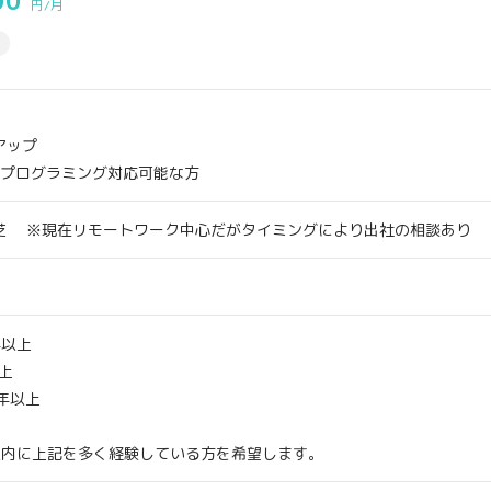
00
円/月
アップ
、プログラミング対応可能な方
芝 ※現在リモートワーク中心だがタイミングにより出社の相談あり
年以上
上
2年以上
以内に上記を多く経験している方を希望します。