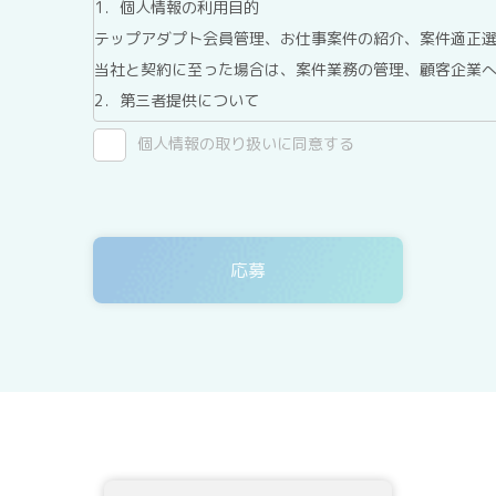
1．個人情報の利用目的
テップアダプト会員管理、お仕事案件の紹介、案件適正
当社と契約に至った場合は、案件業務の管理、顧客企業
2．第三者提供について
テックアダプト会員登録者情報は、法令に基づく場合、
個人情報の取り扱いに同意する
ん。
3．委託について
テックアダプト会員登録者情報を、Webサイトを運用し
ありますが、委託先については、当社が運用する個人情
4．開示等の請求について
テックアダプト会員登録者情報様ご本人または代理人は
示、内容の訂正・追加・削除、利用の停止または消去、
示を、当社に申し出ることができます。ご請求方法は、
確認させていただいたうえで、開示等の請求方法や手順
頂きます。
5．個人情報を提供されることの任意性について