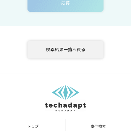
ィングサービス事業者等に委託する場合がありますが、委託先につい
ては、当社が運用する個人情報保護マネジメントシステムにより管理
しています。
4．開示等の請求について
テックアダプト会員登録者情報様ご本人または代理人は、テックアダ
プト会員登録者情報の利用目的の通知、開示、内容の訂正・追加・削
除、利用の停止または消去、第三者への提供の停止、ならびに、第三
検索結果一覧へ戻る
者提供記録の開示を、当社に申し出ることができます。ご請求方法
は、以下の窓口までお問い合わせください。当社はご本人を確認させ
ていただいたうえで、開示等の請求方法や手順について説明させて頂
き、合理的な期間内に対応させて頂きます。
5．個人情報を提供されることの任意性について
テックアダプト会員登録者様が、当社に個人情報を提供されるかどう
かは、任意によるものです。ただし、必要な情報をご提供いただけな
い場合、上記1.の利用目的の達成に支障がでる場合があります。
6．本Webサイトへアクセスしたことを契機として機械的に取得される
情報
このWebフォームの入力システムには、Cookieを適用していません。
トップ
案件検索
[お問合せ・苦情相談窓口]