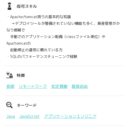
尚可スキル
・Apache/tomcat周りの基本的な知識
→デプロイツールが整備されていない機能も多く、資産管理がか
なり煩雑で
手動でのアプリケーション配備（classファイル単位）や
Apa/tomcatの
起動停止の運用に慣れている方
・SQLのパフォーマンスチューニング経験
特徴
長期
リモートワーク
安定稼働
服装自由
キーワード
Java
JavaScript
アプリケーションエンジニア