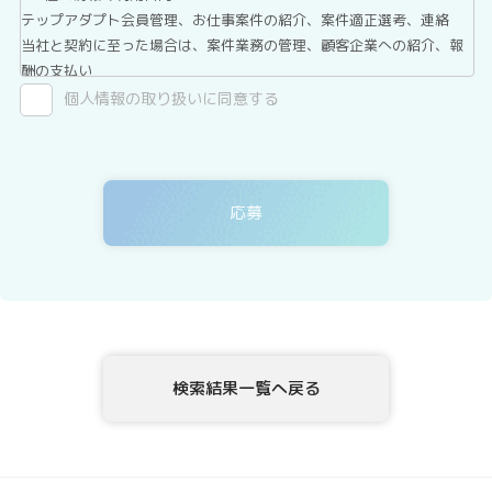
テップアダプト会員管理、お仕事案件の紹介、案件適正選考、連絡
当社と契約に至った場合は、案件業務の管理、顧客企業への紹介、報
酬の支払い
2．第三者提供について
個人情報の取り扱いに同意する
テックアダプト会員登録者情報は、法令に基づく場合、委託する場合
を除き、第三者へ提供することはありません。
3．委託について
テックアダプト会員登録者情報を、Webサイトを運用しているホステ
ィングサービス事業者等に委託する場合がありますが、委託先につい
ては、当社が運用する個人情報保護マネジメントシステムにより管理
しています。
4．開示等の請求について
テックアダプト会員登録者情報様ご本人または代理人は、テックアダ
プト会員登録者情報の利用目的の通知、開示、内容の訂正・追加・削
除、利用の停止または消去、第三者への提供の停止、ならびに、第三
検索結果一覧へ戻る
者提供記録の開示を、当社に申し出ることができます。ご請求方法
は、以下の窓口までお問い合わせください。当社はご本人を確認させ
ていただいたうえで、開示等の請求方法や手順について説明させて頂
き、合理的な期間内に対応させて頂きます。