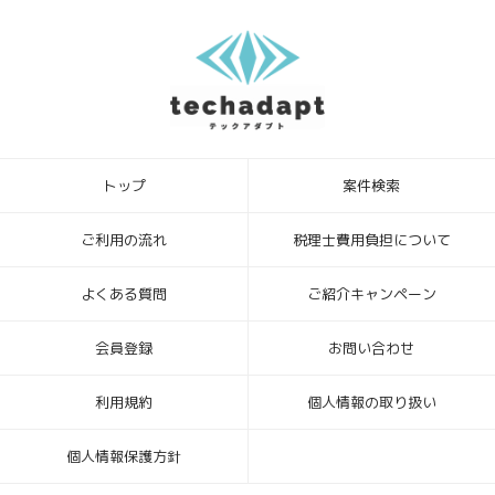
5．個人情報を提供されることの任意性について
テックアダプト会員登録者様が、当社に個人情報を提供されるかどう
かは、任意によるものです。ただし、必要な情報をご提供いただけな
い場合、上記1.の利用目的の達成に支障がでる場合があります。
6．本Webサイトへアクセスしたことを契機として機械的に取得される
情報
このWebフォームの入力システムには、Cookieを適用していません。
トップ
案件検索
[お問合せ・苦情相談窓口]
ハイディメンション株式会社
〒104-0032 東京都中央区八丁堀4丁目1番3号 宝町TATUMIビル 2F
ご利用の流れ
税理士費用負担について
個人情報保護管理者：ビジネスサポート部 常務取締役
TEL ： 03-6683-8664 FAX ： 03-6683-8665
よくある質問
ご紹介キャンペーン
Mail： info_hd@highdimension.co.jp
会員登録
お問い合わせ
利用規約
個人情報の取り扱い
個人情報保護方針