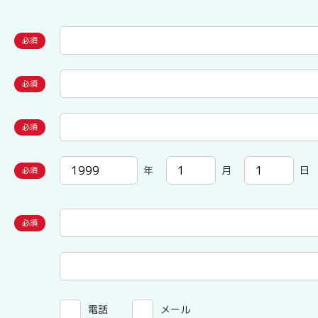
年
月
日
電話
メール