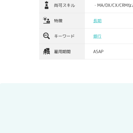
尚可スキル
・MA/DX/CX/CR
特徴
長期
キーワード
銀行
雇用期間
ASAP