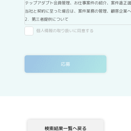
テップアダプト会員管理、お仕事案件の紹介、案件適正
当社と契約に至った場合は、案件業務の管理、顧客企業
2．第三者提供について
テックアダプト会員登録者情報は、法令に基づく場合、
個人情報の取り扱いに同意する
ん。
3．委託について
テックアダプト会員登録者情報を、Webサイトを運用し
ありますが、委託先については、当社が運用する個人情
4．開示等の請求について
テックアダプト会員登録者情報様ご本人または代理人は
示、内容の訂正・追加・削除、利用の停止または消去、
示を、当社に申し出ることができます。ご請求方法は、
確認させていただいたうえで、開示等の請求方法や手順
頂きます。
5．個人情報を提供されることの任意性について
テックアダプト会員登録者様が、当社に個人情報を提供
検索結果一覧へ戻る