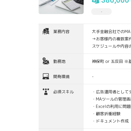
380,000
-
業務内容
大手金融会社でのM
→お客様内の複数案
スケジュールや内容
勤務地
神保町 or 五反田 
開発環境
-
必須スキル
・広告運用者として
・MAツールの管理画
・Excelの利用に問
・顧客折衝経験
・ドキュメント作成