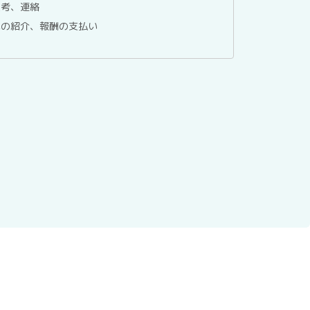
選考、連絡
への紹介、報酬の支払い
委託する場合を除き、第三者へ提供することはありませ
ているホスティングサービス事業者等に委託する場合が
報保護マネジメントシステムにより管理しています。
、テックアダプト会員登録者情報の利用目的の通知、開
第三者への提供の停止、ならびに、第三者提供記録の開
以下の窓口までお問い合わせください。当社はご本人を
について説明させて頂き、合理的な期間内に対応させて
されるかどうかは、任意によるものです。ただし、必要