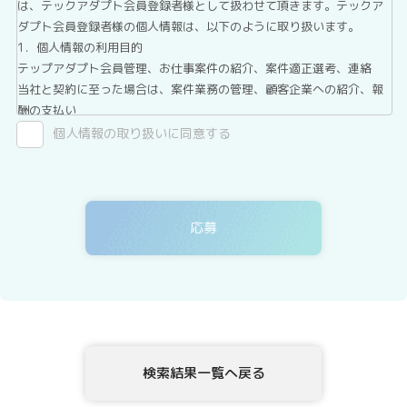
は、テックアダプト会員登録者様として扱わせて頂きます。テックア
ダプト会員登録者様の個人情報は、以下のように取り扱います。
1．個人情報の利用目的
テップアダプト会員管理、お仕事案件の紹介、案件適正選考、連絡
当社と契約に至った場合は、案件業務の管理、顧客企業への紹介、報
酬の支払い
2．第三者提供について
個人情報の取り扱いに同意する
テックアダプト会員登録者情報は、法令に基づく場合、委託する場合
を除き、第三者へ提供することはありません。
3．委託について
テックアダプト会員登録者情報を、Webサイトを運用しているホステ
ィングサービス事業者等に委託する場合がありますが、委託先につい
ては、当社が運用する個人情報保護マネジメントシステムにより管理
しています。
4．開示等の請求について
テックアダプト会員登録者情報様ご本人または代理人は、テックアダ
プト会員登録者情報の利用目的の通知、開示、内容の訂正・追加・削
除、利用の停止または消去、第三者への提供の停止、ならびに、第三
検索結果一覧へ戻る
者提供記録の開示を、当社に申し出ることができます。ご請求方法
は、以下の窓口までお問い合わせください。当社はご本人を確認させ