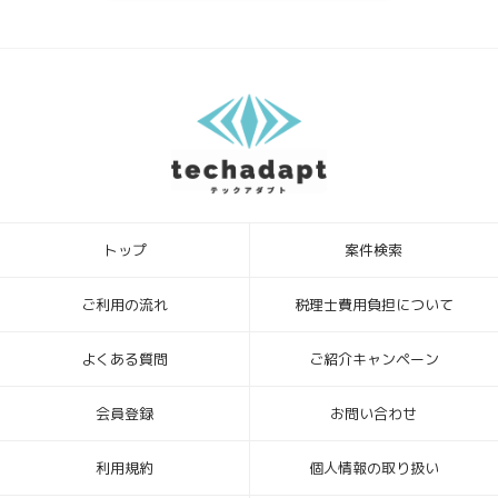
ていただいたうえで、開示等の請求方法や手順について説明させて頂
き、合理的な期間内に対応させて頂きます。
5．個人情報を提供されることの任意性について
テックアダプト会員登録者様が、当社に個人情報を提供されるかどう
かは、任意によるものです。ただし、必要な情報をご提供いただけな
い場合、上記1.の利用目的の達成に支障がでる場合があります。
6．本Webサイトへアクセスしたことを契機として機械的に取得される
情報
このWebフォームの入力システムには、Cookieを適用していません。
トップ
案件検索
[お問合せ・苦情相談窓口]
ハイディメンション株式会社
〒104-0032 東京都中央区八丁堀4丁目1番3号 宝町TATUMIビル 2F
ご利用の流れ
税理士費用負担について
個人情報保護管理者：ビジネスサポート部 常務取締役
TEL ： 03-6683-8664 FAX ： 03-6683-8665
よくある質問
ご紹介キャンペーン
Mail： info_hd@highdimension.co.jp
会員登録
お問い合わせ
利用規約
個人情報の取り扱い