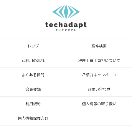
テックアダプト会員登録者様が、当社に個人情報を提供されるかどう
かは、任意によるものです。ただし、必要な情報をご提供いただけな
い場合、上記1.の利用目的の達成に支障がでる場合があります。
6．本Webサイトへアクセスしたことを契機として機械的に取得される
情報
このWebフォームの入力システムには、Cookieを適用していません。
トップ
案件検索
[お問合せ・苦情相談窓口]
ハイディメンション株式会社
〒104-0032 東京都中央区八丁堀4丁目1番3号 宝町TATUMIビル 2F
ご利用の流れ
税理士費用負担について
個人情報保護管理者：ビジネスサポート部 常務取締役
TEL ： 03-6683-8664 FAX ： 03-6683-8665
よくある質問
ご紹介キャンペーン
Mail： info_hd@highdimension.co.jp
会員登録
お問い合わせ
利用規約
個人情報の取り扱い
個人情報保護方針