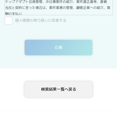
テップアダプト会員管理、お仕事案件の紹介、案件適正選考、連絡
当社と契約に至った場合は、案件業務の管理、顧客企業への紹介、報
酬の支払い
2．第三者提供について
個人情報の取り扱いに同意する
テックアダプト会員登録者情報は、法令に基づく場合、委託する場合
を除き、第三者へ提供することはありません。
3．委託について
テックアダプト会員登録者情報を、Webサイトを運用しているホステ
ィングサービス事業者等に委託する場合がありますが、委託先につい
ては、当社が運用する個人情報保護マネジメントシステムにより管理
しています。
4．開示等の請求について
テックアダプト会員登録者情報様ご本人または代理人は、テックアダ
プト会員登録者情報の利用目的の通知、開示、内容の訂正・追加・削
除、利用の停止または消去、第三者への提供の停止、ならびに、第三
検索結果一覧へ戻る
者提供記録の開示を、当社に申し出ることができます。ご請求方法
は、以下の窓口までお問い合わせください。当社はご本人を確認させ
ていただいたうえで、開示等の請求方法や手順について説明させて頂
き、合理的な期間内に対応させて頂きます。
5．個人情報を提供されることの任意性について