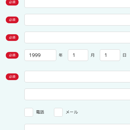
年
月
日
電話
メール