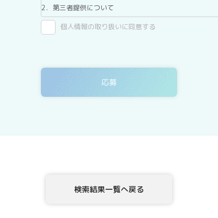
2．第三者提供について
テックアダプト会員登録者情報は、法令に基づく場合、
個人情報の取り扱いに同意する
ん。
3．委託について
テックアダプト会員登録者情報を、Webサイトを運用し
ありますが、委託先については、当社が運用する個人情
4．開示等の請求について
テックアダプト会員登録者情報様ご本人または代理人は
示、内容の訂正・追加・削除、利用の停止または消去、
示を、当社に申し出ることができます。ご請求方法は、
確認させていただいたうえで、開示等の請求方法や手順
頂きます。
5．個人情報を提供されることの任意性について
テックアダプト会員登録者様が、当社に個人情報を提供
検索結果一覧へ戻る
な情報をご提供いただけない場合、上記1.の利用目的の
6．本Webサイトへアクセスしたことを契機として機械的