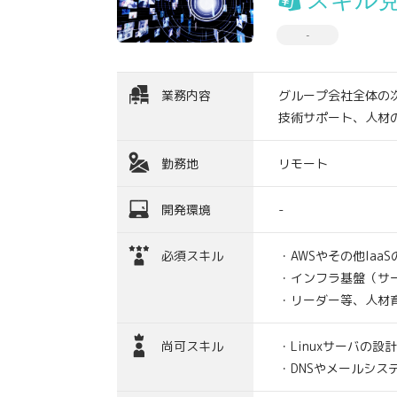
スキル
-
業務内容
グループ会社全体の
技術サポート、人材
勤務地
リモート
開発環境
-
必須スキル
・AWSやその他Iaa
・インフラ基盤（サ
・リーダー等、人材
尚可スキル
・Linuxサーバの設
・DNSやメールシス