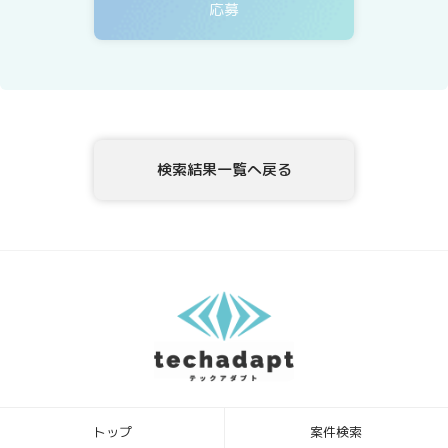
ィングサービス事業者等に委託する場合がありますが、委託先につい
ては、当社が運用する個人情報保護マネジメントシステムにより管理
しています。
4．開示等の請求について
テックアダプト会員登録者情報様ご本人または代理人は、テックアダ
プト会員登録者情報の利用目的の通知、開示、内容の訂正・追加・削
除、利用の停止または消去、第三者への提供の停止、ならびに、第三
検索結果一覧へ戻る
者提供記録の開示を、当社に申し出ることができます。ご請求方法
は、以下の窓口までお問い合わせください。当社はご本人を確認させ
ていただいたうえで、開示等の請求方法や手順について説明させて頂
き、合理的な期間内に対応させて頂きます。
5．個人情報を提供されることの任意性について
テックアダプト会員登録者様が、当社に個人情報を提供されるかどう
かは、任意によるものです。ただし、必要な情報をご提供いただけな
い場合、上記1.の利用目的の達成に支障がでる場合があります。
6．本Webサイトへアクセスしたことを契機として機械的に取得される
情報
このWebフォームの入力システムには、Cookieを適用していません。
トップ
案件検索
[お問合せ・苦情相談窓口]