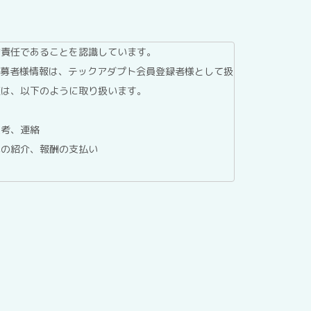
的責任であることを認識しています。
応募者様情報は、テックアダプト会員登録者様として扱
報は、以下のように取り扱います。
選考、連絡
への紹介、報酬の支払い
委託する場合を除き、第三者へ提供することはありませ
ているホスティングサービス事業者等に委託する場合が
報保護マネジメントシステムにより管理しています。
、テックアダプト会員登録者情報の利用目的の通知、開