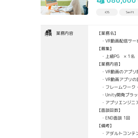
680,000
iOS
Swift
業務内容
【業務名】
・VR動画配信サー
【募集】
・上級PG × 1名
【業務内容】
・VR動画のアプリ
・VR動画アプリの設計
・フレームワーク・
・Unity開発プラ
・アプリエンジニ
【面談回数】
・END面談 1回
【備考】
・アダルトコンテン