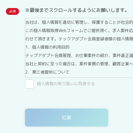
※最後までスクロールするようにお願いします。
当社は、個人情報を適切に管理し、保護することが社会
この個人情報取得Webフォームでご提供頂く、求人案件
わせて頂きます。テックアダプト会員登録者様の個人情
1．個人情報の利用目的
テップアダプト会員管理、お仕事案件の紹介、案件適正
当社と契約に至った場合は、案件業務の管理、顧客企業
2．第三者提供について
テックアダプト会員登録者情報は、法令に基づく場合、
個人情報の取り扱いに同意する
ん。
3．委託について
テックアダプト会員登録者情報を、Webサイトを運用し
ありますが、委託先については、当社が運用する個人情
4．開示等の請求について
テックアダプト会員登録者情報様ご本人または代理人は