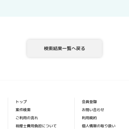
示、内容の訂正・追加・削除、利用の停止または消去、
示を、当社に申し出ることができます。ご請求方法は、
確認させていただいたうえで、開示等の請求方法や手順
頂きます。
5．個人情報を提供されることの任意性について
テックアダプト会員登録者様が、当社に個人情報を提供
検索結果一覧へ戻る
な情報をご提供いただけない場合、上記1.の利用目的の
6．本Webサイトへアクセスしたことを契機として機械的
このWebフォームの入力システムには、Cookieを適用し
[お問合せ・苦情相談窓口]
ハイディメンション株式会社
〒104-0032 東京都中央区八丁堀4丁目1番3号 宝町TATUM
トップ
会員登録
個人情報保護管理者：ビジネスサポート部 常務取締役
案件検索
お問い合わせ
TEL ： 03-6683-8664 FAX ： 03-6683-8665
ご利用の流れ
利用規約
Mail： info_hd@highdimension.co.jp
税理士費用負担について
個人情報の取り扱い