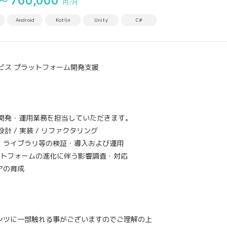
～760,000
円/月
Android
Kotlin
Unity
C#
ビス プラットフォーム開発支援
開発・運用業務を担当していただきます。
 / 実装 / リファクタリング
ライブラリ等の検証・導入および運用
ットフォームの進化に伴う影響調査・対応
アの育成
ツに一部触れる事がございますのでご理解の上