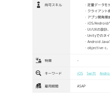
尚可スキル
・定量データを分
・クライアント側の
・アプリ開発環境の構
・iOS/Androi
・UI/UXの設計、
・Unityでのネ
・Android Ja
・objective-c
特徴
-
キーワード
iOS
Swift
Andro
雇用期間
ASAP