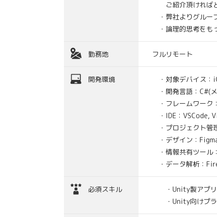
ご紹介頂ければと
・弊社よりグループ
・論理的思考をもっ
勤務地
フルリモート
開発環境
・対象デバイス：iOS, An
・開発言語：C#(メイン開発
・フレームワーク：U
・IDE：VSCode, Vi
・プロジェクト管理：GitH
・デザイン：Figm
・情報共有ツール：Slack 
・データ解析：Firebase 
必須スキル
・Unity製アプ
・Unity向けプ