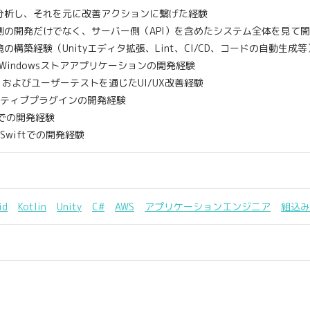
析し、それを元に改善アクションに繋げた経験
開発だけでなく、サーバー側（API）を含めたシステム全体を見て開
築経験（Unityエディタ拡張、Lint、CI/CD、コードの自動生成等
d/Windowsストアアプリケーションの開発経験
およびユーザーテストを通じたUI/UX改善経験
イティブプラグインの開発経験
vaでの開発経験
、Swiftでの開発経験
id
Kotlin
Unity
C#
AWS
アプリケーションエンジニア
組込み