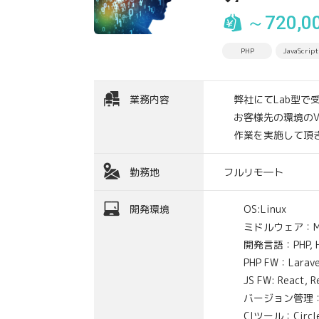
～720,0
PHP
JavaScript
業務内容
弊社にてLab型で
お客様先の環境のV
作業を実施して頂
勤務地
フルリモ―ト
開発環境
OS:Linux
ミドルウェア：My
開発言語：PHP, HTML/
PHP FW：Laravel, 
JS FW: React, Re
バージョン管理：Gith
CIツール：Circle