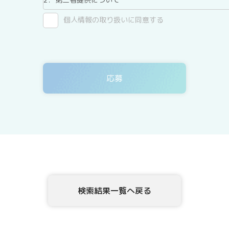
テックアダプト会員登録者情報は、法令に基づく場合、
個人情報の取り扱いに同意する
ん。
3．委託について
テックアダプト会員登録者情報を、Webサイトを運用し
ありますが、委託先については、当社が運用する個人情
4．開示等の請求について
テックアダプト会員登録者情報様ご本人または代理人は
示、内容の訂正・追加・削除、利用の停止または消去、
示を、当社に申し出ることができます。ご請求方法は、
確認させていただいたうえで、開示等の請求方法や手順
頂きます。
5．個人情報を提供されることの任意性について
テックアダプト会員登録者様が、当社に個人情報を提供
検索結果一覧へ戻る
な情報をご提供いただけない場合、上記1.の利用目的の
6．本Webサイトへアクセスしたことを契機として機械的
このWebフォームの入力システムには、Cookieを適用し