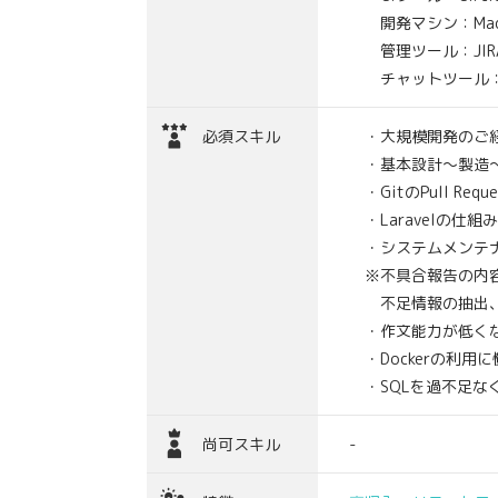
開発マシン：Mac or
管理ツール：JIRA, C
チャットツール：S
必須スキル
・大規模開発のご
・基本設計～製造～
・GitのPull Req
・Laravelの仕
・システムメンテ
※不具合報告の内容
不足情報の抽出、
・作文能力が低く
・Dockerの利用
・SQLを過不足な
尚可スキル
-