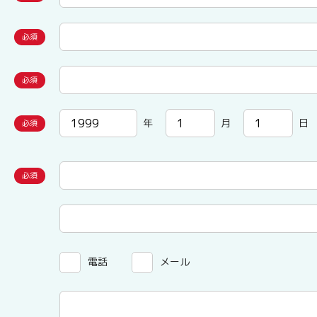
年
月
日
電話
メール