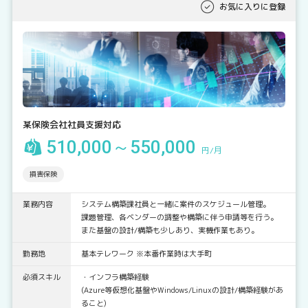
お気に入りに登録
某保険会社社員支援対応
510,000～550,000
円/月
損害保険
業務内容
システム構築課社員と一緒に案件のスケジュール管理。
課題管理、各ベンダーの調整や構築に伴う申請等を行う。
また基盤の設計/構築も少しあり、実機作業もあり。
勤務地
基本テレワーク ※本番作業時は大手町
必須スキル
・インフラ構築経験
(Azure等仮想化基盤やWindows/Linuxの設計/構築経験があ
ること)