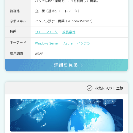
バッチはIaaS環境で、JP1を利用して構築。
勤務地
立川駅（基本リモートワーク）
必須スキル
インフラ設計・構築（WindowsServer）
特徴
リモートワーク
成長案件
キーワード
Windows Server
Azure
インフラ
雇用期間
ASAP
詳細を見る
お気に入りに登録