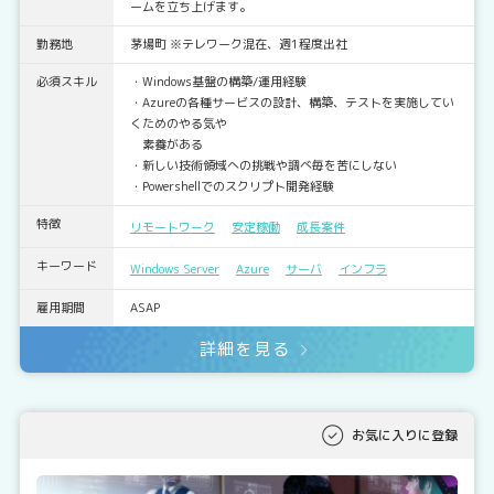
ームを立ち上げます。
勤務地
茅場町 ※テレワーク混在、週1程度出社
必須スキル
・Windows基盤の構築/運用経験
・Azureの各種サービスの設計、構築、テストを実施してい
くためのやる気や
素養がある
・新しい技術領域への挑戦や調べ毎を苦にしない
・Powershellでのスクリプト開発経験
特徴
リモートワーク
安定稼働
成長案件
キーワード
Windows Server
Azure
サーバ
インフラ
雇用期間
ASAP
詳細を見る
お気に入りに登録