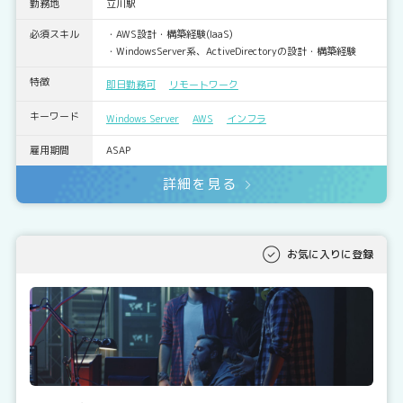
勤務地
立川駅
必須スキル
・AWS設計・構築経験(IaaS)
・WindowsServer系、ActiveDirectoryの設計・構築経験
特徴
即日勤務可
リモートワーク
キーワード
Windows Server
AWS
インフラ
雇用期間
ASAP
詳細を見る
お気に入りに登録