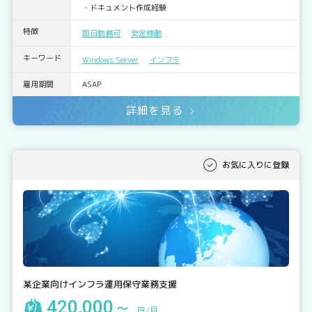
・ドキュメント作成経験
特徴
即日勤務可
安定稼働
キーワード
Windows Server
インフラ
雇用期間
ASAP
詳細を見る
お気に入りに登録
某企業向けインフラ運用保守業務支援
420,000～
円/月