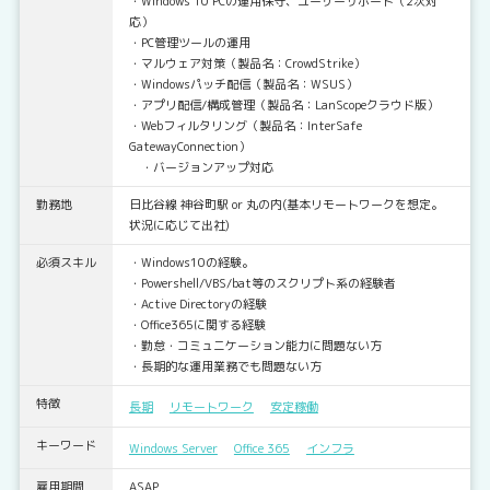
・Windows 10 PCの運用保守、ユーザーサポート（2次対
応）
・PC管理ツールの運用
・マルウェア対策（製品名：CrowdStrike）
・Windowsパッチ配信（製品名：WSUS）
・アプリ配信/構成管理（製品名：LanScopeクラウド版）
・Webフィルタリング（製品名：InterSafe
GatewayConnection）
・バージョンアップ対応
勤務地
日比谷線 神谷町駅 or 丸の内(基本リモートワークを想定。
状況に応じて出社)
必須スキル
・Windows10の経験。
・Powershell/VBS/bat等のスクリプト系の経験者
・Active Directoryの経験
・Office365に関する経験
・勤怠・コミュニケーション能力に問題ない方
・長期的な運用業務でも問題ない方
特徴
長期
リモートワーク
安定稼働
キーワード
Windows Server
Office 365
インフラ
雇用期間
ASAP