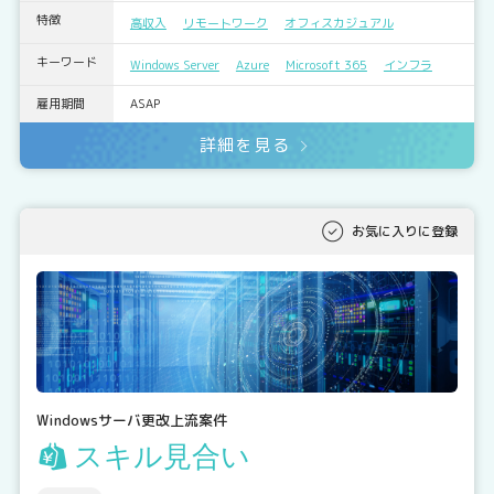
特徴
高収入
リモートワーク
オフィスカジュアル
キーワード
Windows Server
Azure
Microsoft 365
インフラ
雇用期間
ASAP
詳細を見る
お気に入りに登録
Windowsサーバ更改上流案件
スキル見合い