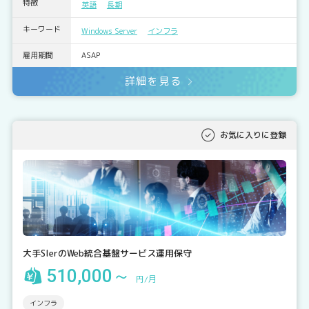
特徴
英語
長期
キーワード
Windows Server
インフラ
雇用期間
ASAP
詳細を見る
お気に入りに登録
大手SIerのWeb統合基盤サービス運用保守
510,000～
円/月
インフラ