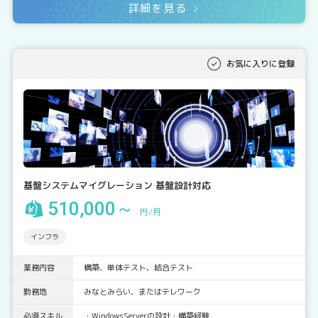
詳細を見る
お気に入りに登録
基盤システムマイグレーション 基盤設計対応
510,000～
円/月
インフラ
業務内容
構築、単体テスト、結合テスト
勤務地
みなとみらい、またはテレワーク
必須スキル
・WindowsServerの設計・構築経験