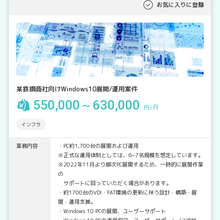
お気に入りに登録
某鉄鋼商社向けWindows10展開/運用案件
550,000～630,000
円/月
インフラ
業務内容
・PC約1,700台の展開および運用
※正式な運用体制としては、6~7名規模を想定しています。
※2022年11月より順次PC展開するため、一時的に展開作業
の
サポートに回っていただく場合があります。
・約1700台のVDI・FAT環境の更新に伴う設計・構築・展
開・運用支援。
・Windows 10 PCの展開、ユーザーサポート