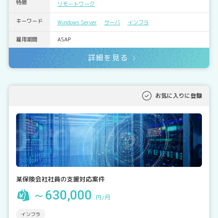
特徴
リモートワーク
キーワード
Windows Server
サーバ
インフラ
雇用期間
ASAP
詳細を見る
お気に入りに登録
某保険会社社員の支援対応案件
～630,000
円/月
インフラ