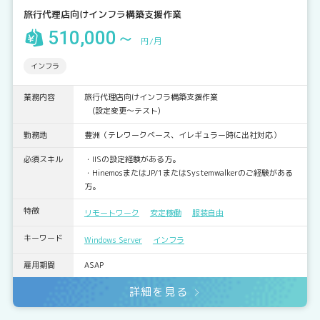
旅行代理店向けインフラ構築支援作業
510,000～
円/月
インフラ
業務内容
旅行代理店向けインフラ構築支援作業
(設定変更～テスト)
勤務地
豊洲（テレワークベース、イレギュラー時に出社対応）
必須スキル
・IISの設定経験がある方。
・HinemosまたはJP/1またはSystemwalkerのご経験がある
方。
特徴
リモートワーク
安定稼働
服装自由
キーワード
Windows Server
インフラ
雇用期間
ASAP
詳細を見る