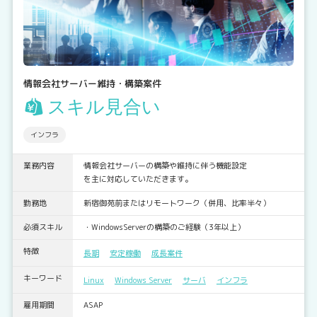
情報会社サーバー維持・構築案件
スキル見合い
インフラ
業務内容
情報会社サーバーの構築や維持に伴う機能設定
を主に対応していただきます。
勤務地
新宿御苑前またはリモートワーク（併用、比率半々）
必須スキル
・WindowsServerの構築のご経験（3年以上）
特徴
長期
安定稼働
成長案件
キーワード
Linux
Windows Server
サーバ
インフラ
雇用期間
ASAP