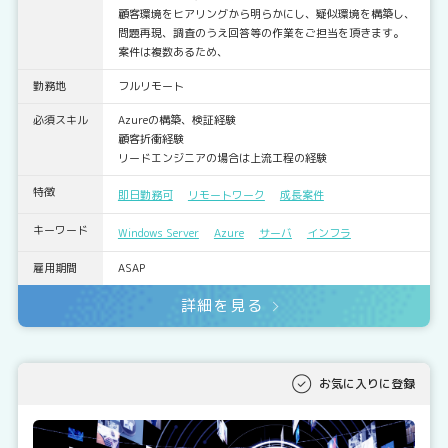
顧客環境をヒアリングから明らかにし、疑似環境を構築し、
問題再現、調査のうえ回答等の作業をご担当を頂きます。
案件は複数あるため、
勤務地
フルリモート
必須スキル
Azureの構築、検証経験
顧客折衝経験
リードエンジニアの場合は上流工程の経験
特徴
即日勤務可
リモートワーク
成長案件
キーワード
Windows Server
Azure
サーバ
インフラ
雇用期間
ASAP
詳細を見る
お気に入りに登録