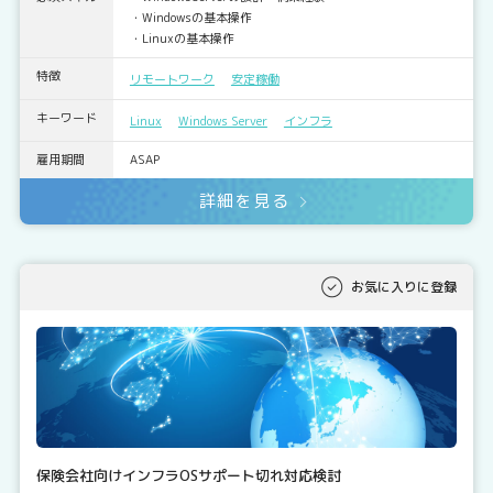
・Windowsの基本操作
・Linuxの基本操作
特徴
リモートワーク
安定稼働
キーワード
Linux
Windows Server
インフラ
雇用期間
ASAP
詳細を見る
お気に入りに登録
保険会社向けインフラOSサポート切れ対応検討