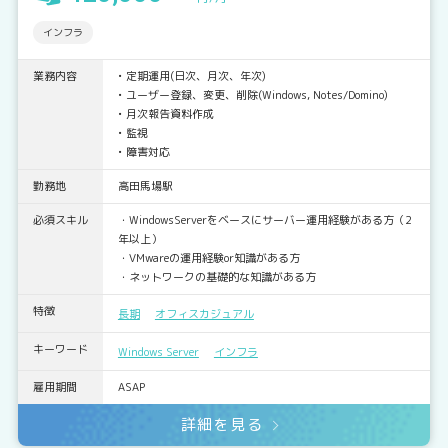
インフラ
業務内容
• 定期運⽤(⽇次、⽉次、年次)
• ユーザー登録、変更、削除(Windows, Notes/Domino)
• ⽉次報告資料作成
• 監視
• 障害対応
勤務地
高田馬場駅
必須スキル
・WindowsServerをベースにサーバー運用経験がある方（2
年以上）
・VMwareの運用経験or知識がある方
・ネットワークの基礎的な知識がある方
特徴
長期
オフィスカジュアル
キーワード
Windows Server
インフラ
雇用期間
ASAP
詳細を見る