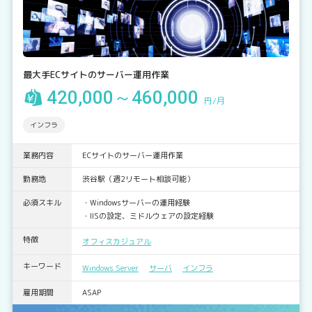
最大手ECサイトのサーバー運用作業
420,000～460,000
円/月
インフラ
業務内容
ECサイトのサーバー運用作業
勤務地
渋谷駅（週2リモート相談可能）
必須スキル
・Windowsサーバーの運用経験
・IISの設定、ミドルウェアの設定経験
特徴
オフィスカジュアル
キーワード
Windows Server
サーバ
インフラ
雇用期間
ASAP