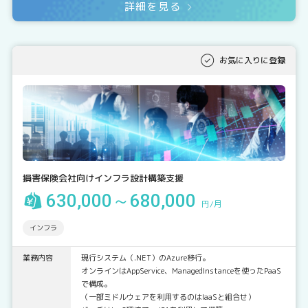
詳細を見る
お気に入りに登録
損害保険会社向けインフラ設計構築支援
630,000～680,000
円/月
インフラ
業務内容
現行システム（.NET）のAzure移行。
オンラインはAppService、ManagedInstanceを使ったPaaS
で構成。
（一部ミドルウェアを利用するのはIaaSと組合せ）