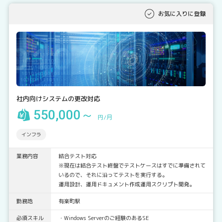
お気に入りに登録
社内向けシステムの更改対応
550,000～
円/月
インフラ
業務内容
結合テスト対応
※現在は結合テスト終盤でテストケースはすでに準備されて
いるので、それに沿ってテストを実行する。
運用設計、運用ドキュメント作成運用スクリプト開発。
勤務地
有楽町駅
必須スキル
・Windows Serverのご経験のあるSE