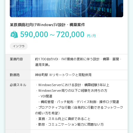
某鉄鋼商社向けWindowsSV設計・構築案件
590,000～720,000
円/月
インフラ
業務内容
約1700台のVDI・FAT環境の更新に伴う設計・構築・展開・
運用支援。
勤務地
神谷町駅 ※リモートワークと常駐併用
必須スキル
・WindowsServerにおける設計・構築経験3年以上
・WindowsServer周りの以下ご経験をお持ちの方
- VDI関連
- 構成管理・パッチ配布・デバイス制御・操作ログ関連
・プロアクティブな行動（自発的に行動できるフットワーク
の軽い方を希望）
・業務・スキル向上に貪欲であること
・勤怠・コミュニケーション能力に問題ない方