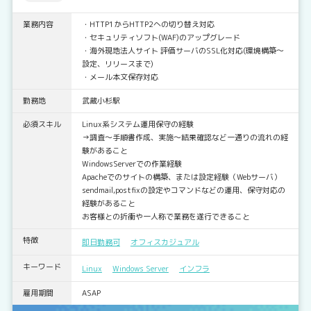
業務内容
・HTTP1からHTTP2への切り替え対応
・セキュリティソフト(WAF)のアップグレード
・海外現地法人サイト 評価サーバのSSL化対応(環境構築～
設定、リリースまで)
・メール本文保存対応
勤務地
武蔵小杉駅
必須スキル
Linux系システム運用保守の経験
→調査～手順書作成、実施～結果確認など一通りの流れの経
験があること
WindowsServerでの作業経験
Apacheでのサイトの構築、または設定経験（Webサーバ）
sendmail,postfixの設定やコマンドなどの運用、保守対応の
経験があること
お客様との折衝や一人称で業務を遂行できること
特徴
即日勤務可
オフィスカジュアル
キーワード
Linux
Windows Server
インフラ
雇用期間
ASAP