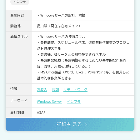
インフラ
業務内容
・Windowsサーバの設計、構築
勤務地
品川駅（現在は在宅メイン）
必須スキル
・Windowsサーバの技術スキル
・各種調整、スケジュール作成、進捗管理作業等のプロジェ
クト管理スキル
・お客様、各リーダとの調整ができるスキル
・基盤開発経験（基盤構築をするにあたり基本的な作業内
容、流れ、用語を理解している。）
・MS Office製品（Word、Excel、PowerPoint等）を使用した
基本的な作業ができる
特徴
高収入
長期
リモートワーク
キーワード
Windows Server
インフラ
雇用期間
ASAP
詳細を見る