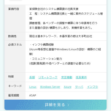
業務内容
某保険会社のシステム構築課の社員支援
工 程：システム構築課社員と一緒に案件のスケジュール管
理
課題管理、各ベンダーの調整や構築に伴う申請等を行う
また基盤の設計/構築も少しあり、実機作業もあり。
勤務地
現在は基本テレワーク、本番作業の際は大手町出社
必須スキル
・インフラ構築経験
(Azure等仮想化基盤やWindows/Linuxの設計・構築のご経
験)
・コミュニケーション能力
(他課(開発課)や他ベンダーとの調整が必要なため)
特徴
長期
リモートワーク
安定稼働
成長案件
キーワード
Linux
Windows Server
Azure
サーバ
インフラ
雇用期間
ASAP
詳細を見る