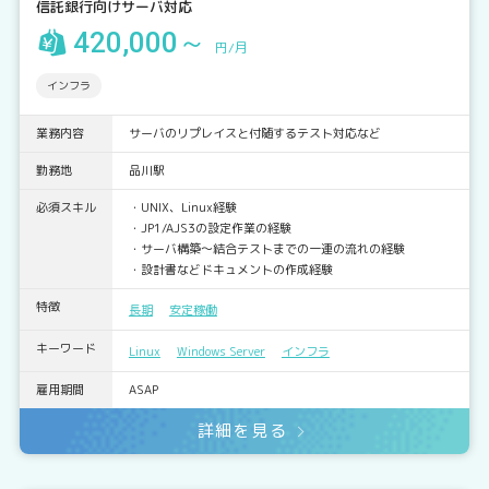
信託銀行向けサーバ対応
420,000～
円/月
インフラ
業務内容
サーバのリプレイスと付随するテスト対応など
勤務地
品川駅
必須スキル
・UNIX、Linux経験
・JP1/AJS3の設定作業の経験
・サーバ構築～結合テストまでの一連の流れの経験
・設計書などドキュメントの作成経験
特徴
長期
安定稼働
キーワード
Linux
Windows Server
インフラ
雇用期間
ASAP
詳細を見る