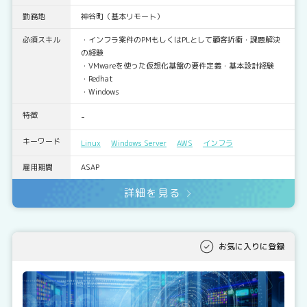
勤務地
神谷町（基本リモート）
必須スキル
・インフラ案件のPMもしくはPLとして顧客折衝・課題解決
の経験
・VMwareを使った仮想化基盤の要件定義・基本設計経験
・Redhat
・Windows
特徴
-
キーワード
Linux
Windows Server
AWS
インフラ
雇用期間
ASAP
詳細を見る
お気に入りに登録