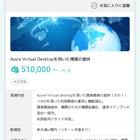
お気に入りに登録
Azure Virtual Desktopを用いた環境の提供
510,000～
円/月
インフラ
業務内容
Azure Virtual Desktopを用いた開発環境の提供（その１）
→AVDを用いた利用環境の運用と機能強化。
開発環境提供、構築のための構築自動化・運用スクリプトの
設計～保守。
利用者向けガイド作成。
勤務地
新木場or関内（リモート作業あり）