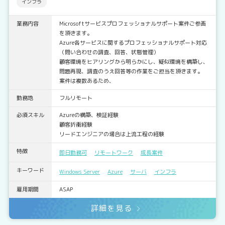
インフラ
業務内容
Microsoftサービスプロフェッショナルサポート案件ご参画
を頂きます。
Azure各サービスに関するプロフェッショナルサポート対応
（問い合わせの調査、回答、状態管理）
顧客環境をヒアリングから明らかにし、疑似環境を構築し、
問題再現、調査のうえ回答等の作業をご担当を頂きます。
案件は複数あるため、
勤務地
フルリモート
必須スキル
Azureの構築、検証経験
顧客折衝経験
リードエンジニアの場合は上流工程の経験
特徴
即日勤務可
リモートワーク
成長案件
キーワード
Windows Server
Azure
サーバ
インフラ
雇用期間
ASAP
詳細を見る