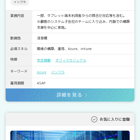
インフラ
業務内容
一部、タブレット端末利用者からの問合せ対応等も含む。
※顧客のシステム子会社のチームに入り込み、内製での構築
支援を中心に実施。
勤務地
浅草橋
必須スキル
環境の構築、運用、Azure、intune
特徴
安定稼働
オフィスカジュアル
キーワード
Azure
インフラ
雇用期間
ASAP
詳細を見る
お気に入りに登録