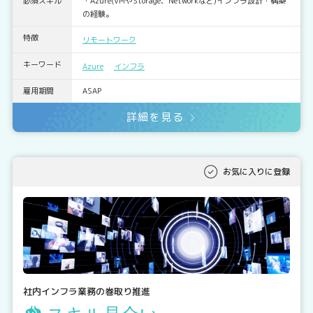
必須スキル
・Azure(VMやStorage、Networkなど)インフラ設計・構築
の経験。
特徴
リモートワーク
キーワード
Azure
インフラ
雇用期間
ASAP
詳細を見る
お気に入りに登録
社内インフラ業務の巻取り推進