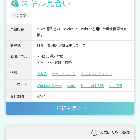
スキル見合い
インフラ
業務内容
M365導入とAzure Virtual Desktopを用いた環境構築の支
援。
勤務地
月島、豊洲駅 ※基本テレワーク
必須スキル
・M365導入経験
・Windows設計・構築
特徴
高収入
リモートワーク
オフィスカジュアル
キーワード
Windows Server
Azure
Microsoft 365
インフラ
雇用期間
ASAP
詳細を見る
お気に入りに登録