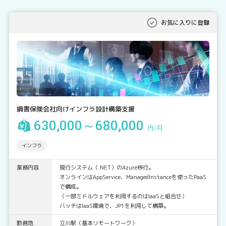
お気に入りに登録
損害保険会社向けインフラ設計構築支援
630,000～680,000
円/月
インフラ
業務内容
現行システム（.NET）のAzure移行。
オンラインはAppService、ManagedInstanceを使ったPaaS
で構成。
（一部ミドルウェアを利用するのはIaaSと組合せ）
バッチはIaaS環境で、JP1を利用して構築。
勤務地
立川駅（基本リモートワーク）