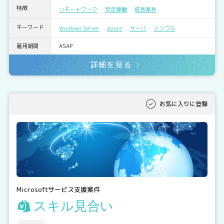
特徴
リモートワーク
安定稼働
成長案件
キーワード
Windows Server
Azure
サーバ
インフラ
雇用期間
ASAP
詳細を見る
お気に入りに登録
Microsoftサービス支援案件
スキル見合い