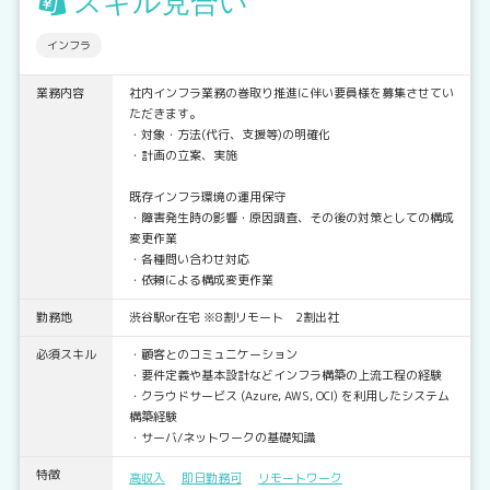
スキル見合い
インフラ
業務内容
社内インフラ業務の巻取り推進に伴い要員様を募集させてい
ただきます。
・対象・方法(代行、支援等)の明確化
・計画の立案、実施
既存インフラ環境の運用保守
・障害発生時の影響・原因調査、その後の対策としての構成
変更作業
・各種問い合わせ対応
・依頼による構成変更作業
勤務地
渋谷駅or在宅 ※8割リモート 2割出社
必須スキル
・顧客とのコミュニケーション
・要件定義や基本設計などインフラ構築の上流工程の経験
・クラウドサービス (Azure, AWS, OCI) を利用したシステム
構築経験
・サーバ/ネットワークの基礎知識
特徴
高収入
即日勤務可
リモートワーク