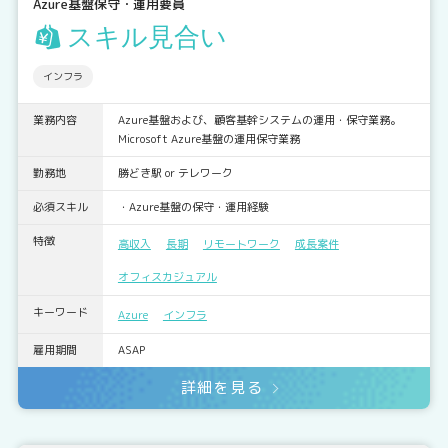
Azure基盤保守・運用要員
スキル見合い
インフラ
業務内容
Azure基盤および、顧客基幹システムの運用・保守業務。
Microsoft Azure基盤の運用保守業務
勤務地
勝どき駅 or テレワーク
必須スキル
・Azure基盤の保守・運用経験
特徴
高収入
長期
リモートワーク
成長案件
オフィスカジュアル
キーワード
Azure
インフラ
雇用期間
ASAP
詳細を見る