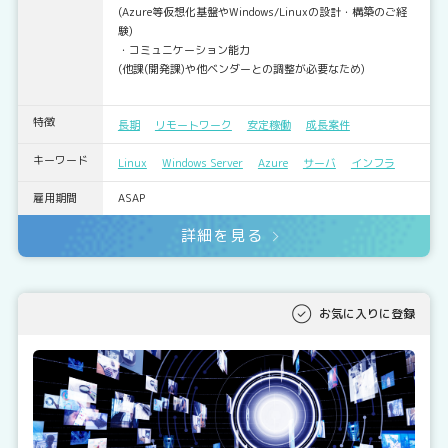
(Azure等仮想化基盤やWindows/Linuxの設計・構築のご経
験)
・コミュニケーション能力
(他課(開発課)や他ベンダーとの調整が必要なため)
特徴
長期
リモートワーク
安定稼働
成長案件
キーワード
Linux
Windows Server
Azure
サーバ
インフラ
雇用期間
ASAP
詳細を見る
お気に入りに登録