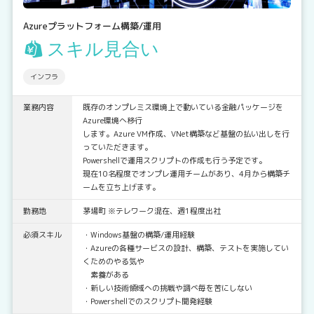
Azureプラットフォーム構築/運用
スキル見合い
インフラ
業務内容
既存のオンプレミス環境上で動いている金融パッケージを
Azure環境へ移行
します。Azure VM作成、VNet構築など基盤の払い出しを行
っていただきます。
Powershellで運用スクリプトの作成も行う予定です。
現在10名程度でオンプレ運用チームがあり、4月から構築チ
ームを立ち上げます。
勤務地
茅場町 ※テレワーク混在、週1程度出社
必須スキル
・Windows基盤の構築/運用経験
・Azureの各種サービスの設計、構築、テストを実施してい
くためのやる気や
素養がある
・新しい技術領域への挑戦や調べ毎を苦にしない
・Powershellでのスクリプト開発経験