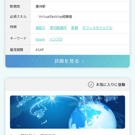
勤務地
豊洲駅
必須スキル
・VirtualDesktop経験者
特徴
高収入
即日勤務可
長期
オフィスカジュアル
キーワード
Azure
インフラ
雇用期間
ASAP
詳細を見る
お気に入りに登録