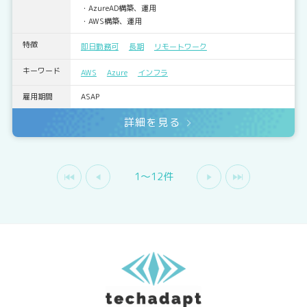
・AzureAD構築、運用
・AWS構築、運用
特徴
即日勤務可
長期
リモートワーク
キーワード
AWS
Azure
インフラ
雇用期間
ASAP
詳細を見る
1〜12件