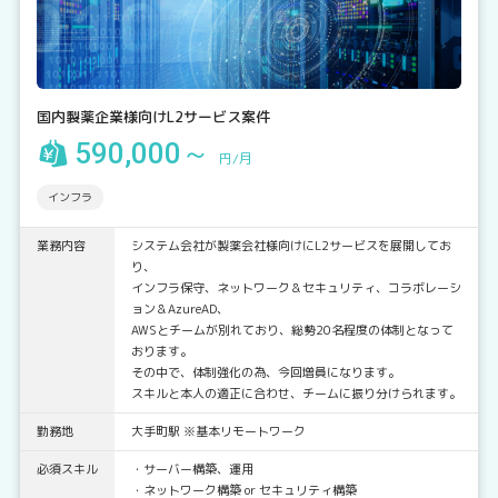
国内製薬企業様向けL2サービス案件
590,000～
円/月
インフラ
業務内容
システム会社が製薬会社様向けにL2サービスを展開してお
り、
インフラ保守、ネットワーク＆セキュリティ、コラボレーシ
ョン＆AzureAD、
AWSとチームが別れており、総勢20名程度の体制となって
おります。
その中で、体制強化の為、今回増員になります。
スキルと本人の適正に合わせ、チームに振り分けられます。
勤務地
大手町駅 ※基本リモートワーク
必須スキル
・サーバー構築、運用
・ネットワーク構築 or セキュリティ構築