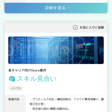
詳細を見る
お気に入りに登録
某キャリア向けAzure案件
スキル見合い
インフラ
業務内容
・プリセールス対応（構成図検討、クラウド費用見積り、顧
客打合せ等）
・受注後の設計/構築/試験対応。