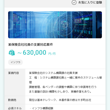
お気に入りに登録
某保険会社社員の支援対応案件
～630,000
円/月
インフラ
業務内容
某保険会社のシステム構築課の社員支援
工 程：システム構築課社員と一緒に案件のスケジュール管
理
課題管理、各ベンダーの調整や構築に伴う申請等を行う
また基盤の設計/構築も少しあり、実機作業もあり。
勤務地
現在は基本テレワーク、本番作業の際は大手町出社
必須スキル
・インフラ構築経験