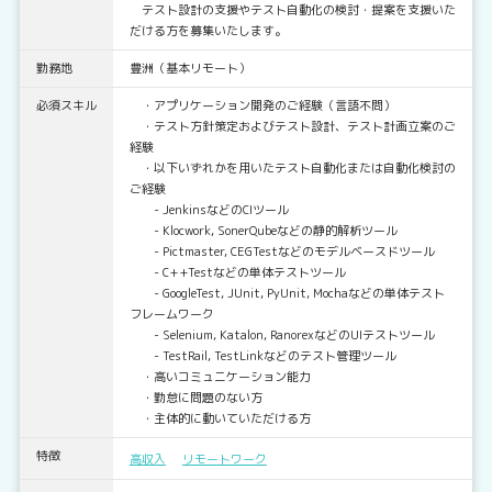
テスト設計の支援やテスト自動化の検討・提案を支援いた
だける方を募集いたします。
勤務地
豊洲（基本リモート）
必須スキル
・アプリケーション開発のご経験（言語不問）
・テスト方針策定およびテスト設計、テスト計画立案のご
経験
・以下いずれかを用いたテスト自動化または自動化検討の
ご経験
- JenkinsなどのCIツール
- Klocwork, SonerQubeなどの静的解析ツール
- Pictmaster, CEGTestなどのモデルベースドツール
- C++Testなどの単体テストツール
- GoogleTest, JUnit, PyUnit, Mochaなどの単体テスト
フレームワーク
- Selenium, Katalon, RanorexなどのUIテストツール
- TestRail, TestLinkなどのテスト管理ツール
・高いコミュニケーション能力
・勤怠に問題のない方
・主体的に動いていただける方
特徴
高収入
リモートワーク