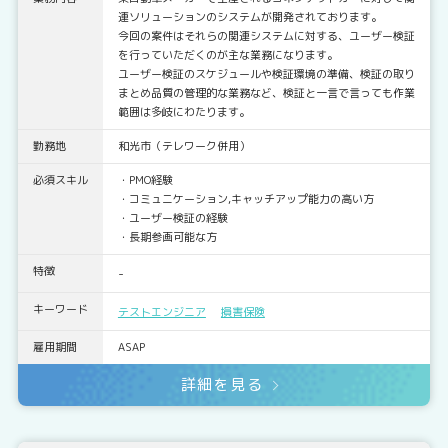
連ソリューションのシステムが開発されております。
今回の案件はそれらの関連システムに対する、ユーザー検証
を行っていただくのが主な業務になります。
ユーザー検証のスケジュールや検証環境の準備、検証の取り
まとめ品質の管理的な業務など、検証と一言で言っても作業
範囲は多岐にわたります。
勤務地
和光市（テレワーク併用）
必須スキル
・PMO経験
・コミュニケーション,キャッチアップ能力の高い方
・ユーザー検証の経験
・長期参画可能な方
特徴
-
キーワード
テストエンジニア
損害保険
雇用期間
ASAP
詳細を見る