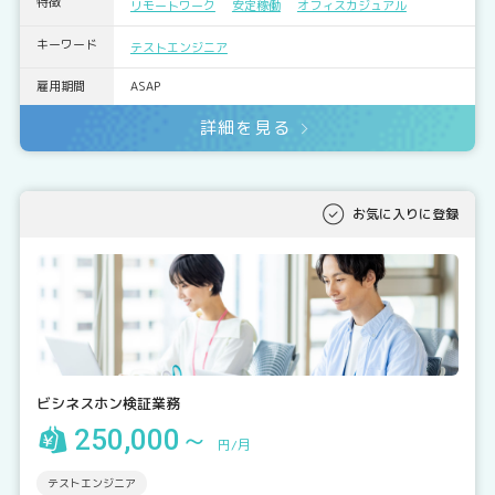
特徴
リモートワーク
安定稼働
オフィスカジュアル
キーワード
テストエンジニア
雇用期間
ASAP
詳細を見る
お気に入りに登録
ビシネスホン検証業務
250,000～
円/月
テストエンジニア