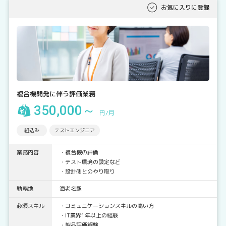
お気に入りに登録
複合機開発に伴う評価業務
350,000～
円/月
組込み
テストエンジニア
業務内容
・複合機の評価
・テスト環境の設定など
・設計側とのやり取り
勤務地
海老名駅
必須スキル
・コミュニケーションスキルの高い方
・IT業界1年以上の経験
・製品評価経験