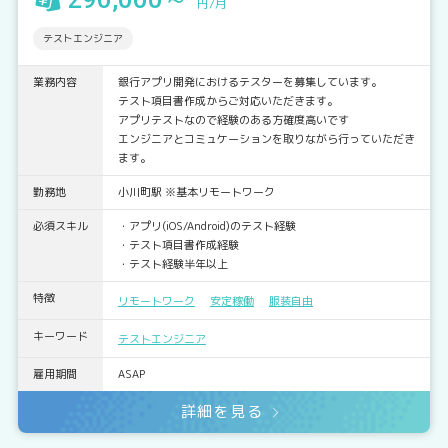
円/月
テストエンジニア
業務内容
銀行アプリ開発におけるテスターを募集しています。
テスト項目書作成からご対応いただきます。
アプリテストなので経験のある方確度高いです
エンジニアとコミュケーションを取りながら行っていただき
ます。
勤務地
小川町駅 ※基本リモートワーク
必須スキル
・アプリ(iOS/Android)のテスト経験
・テスト項目書作成経験
・テスト経験半年以上
特徴
リモートワーク
安定稼働
服装自由
キーワード
テストエンジニア
雇用期間
ASAP
詳細を見る