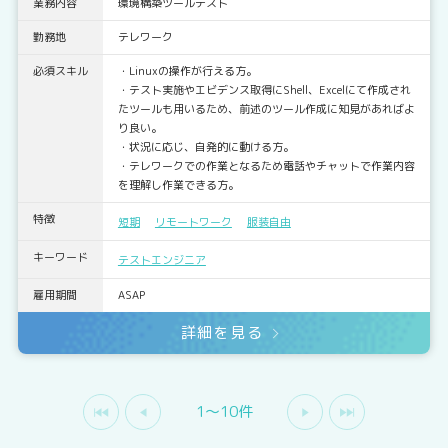
業務内容
環境構築ツールテスト
勤務地
テレワーク
必須スキル
・Linuxの操作が行える方。
・テスト実施やエビデンス取得にShell、Excelにて作成され
たツールも用いるため、前述のツール作成に知見があればよ
り良い。
・状況に応じ、自発的に動ける方。
・テレワークでの作業となるため電話やチャットで作業内容
を理解し作業できる方。
特徴
短期
リモートワーク
服装自由
キーワード
テストエンジニア
雇用期間
ASAP
詳細を見る
1〜10件