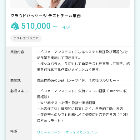
クラウドパッケージ テストチーム業務
510,000～
円/月
テストエンジニア
業務内容
・パフォーマンステストによるシステム検証及び可視化/分
析作業を実施して頂きます。
・様々なパラメータに対して負荷テストを実施して頂き、結
果を可視化する作業がメインとなります。
勤務地
環境構築時のみ品川シーサイド、その後フルリモート
必須スキル
・パフォーマンステスト、負荷テストの経験（Jmeterの使
用経験）
・WEB系テスト計画～設計～実施経験
・お客様に対し積極的に提案したり、自発的に動ける方
・深夜帯へのシフト勤務などに柔軟に対応できる方（月2回
ほど＠リモート）
特徴
リモートワーク
オフィスカジュアル