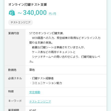
オンライン打鍵テスト支援
～340,000
円/月
テストエンジニア
業務内容
STでのオンライン打鍵支援、
WEB画面への入力、照会結果の取得などオンライン入力
関わる支援の実施。
綺麗な打鍵シートは準備されていませんが、
ケース表などの既存ドキュメントと
シナリオチームへの問い合わせにより、打鍵可能なレベ
ル。
勤務地
築地
必須スキル
・打鍵テスト経験者
・コミュニケーション能力
特徴
安定稼働
キーワード
テストエンジニア
雇用期間
ASAP