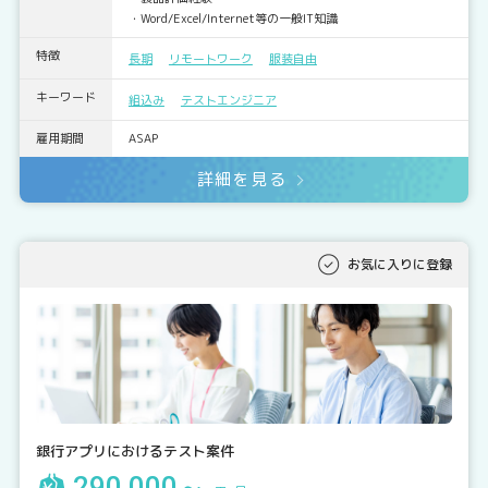
・Word/Excel/Internet等の一般IT知識
特徴
長期
リモートワーク
服装自由
キーワード
組込み
テストエンジニア
雇用期間
ASAP
詳細を見る
お気に入りに登録
銀行アプリにおけるテスト案件
290,000～