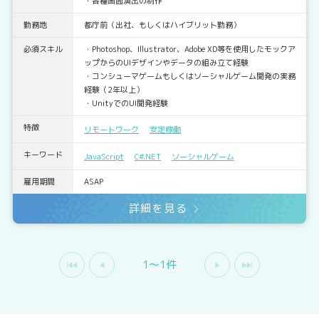
・各種画面演出の制作
勤務地
都庁前（出社、もしくはハイブリット勤務）
必須スキル
・Photoshop、Illustrator、Adobe XD等を使用したモックア
ップからのUIデザインやデータの組み立て経験
・コンシューマゲームもしくはソーシャルゲーム開発の実務
経験（2年以上）
・UnityでのUI開発経験
特徴
リモートワーク
安定稼働
キーワード
JavaScript
C#.NET
ソーシャルゲーム
雇用期間
ASAP
詳細を見る
1〜1件