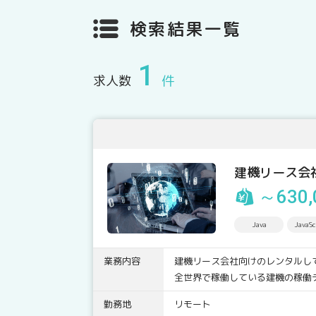
検索結果一覧
1
求人数
件
建機リース会
～630,
Java
JavaSc
業務内容
建機リース会社向けのレンタルし
全世界で稼働している建機の稼働デ
勤務地
リモート