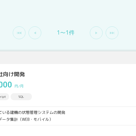
1〜1件
社向け開発
000
円/月
ript
SQL
ている建機の状態管理システムの開発
ータ集計（WEB・モバイル）