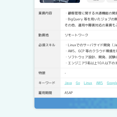
業務内容
・顧客管理に関する共通機能の開
・BigQuery 等を用いたジョブの
その他、運用や障害対応の業務も
勤務地
リモートワーク
必須スキル
・Linuxでのサーバサイド開発（Ja
・AWS、GCP 等のクラウド環境を
・ソフトウェア設計、開発、試験
・エンジニア3名以上10人以下の
特徴
-
キーワード
Java
Go
Linux
AWS
Googl
雇用期間
ASAP