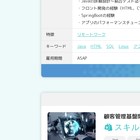
・Javaの詳細設計～結合テスト
・フロント開発の経験（HTML、CS
・SpringBootの経験
・アプリのパフォーマンスチューニ
特徴
リモートワーク
キーワード
Java
HTML
SQL
Linux
ア
雇用期間
ASAP
顧客管理基盤開発
スキル
Java
Go