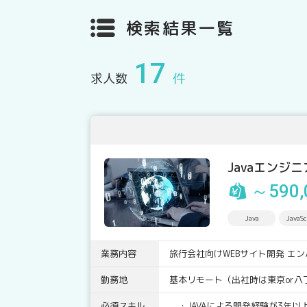
検索結果一覧
17
求人数
件
Javaエンジ
～590,
Java
JavaSc
業務内容
旅行会社向けWEBサイト開発 エ
勤務地
基本リモート（出社時は東京or八
必須スキル
・JAVAによる開発経験が3年以