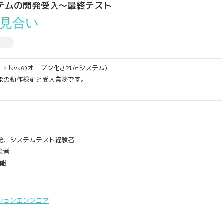
テムの開発受入～最終テスト
見合い
L
OL→Javaのオープン化されたシステム)
能の動作検証と受入業務です。
）
発、システムテスト経験者
験者
可能
ションエンジニア