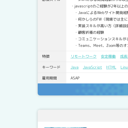
・javascriptのご経験が2年以上
・JavaによるWebサイト開発
・何かしらのFW（現場では主にSt
・実装スキルが高い方（詳細設計
・顧客折衝の経験
・コミュニケーションスキルが
・Teams、Meet、Zoom等
特徴
リモートワーク
安定稼働
成長
キーワード
Java
JavaScript
HTML
Linu
雇用期間
ASAP