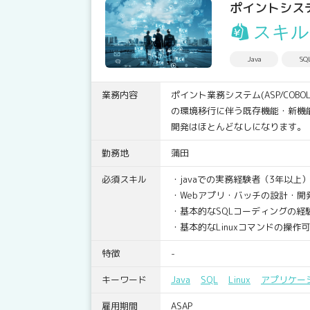
ポイントシス
スキル
Java
SQ
業務内容
ポイント業務システム(ASP/COB
の環境移行に伴う既存機能・新機
開発はほとんどなしになります。
勤務地
蒲田
必須スキル
・javaでの実務経験者（3年以上
・Webアプリ・バッチの設計・開
・基本的なSQLコーディングの経
・基本的なLinuxコマンドの操作
特徴
-
キーワード
Java
SQL
Linux
アプリケー
雇用期間
ASAP