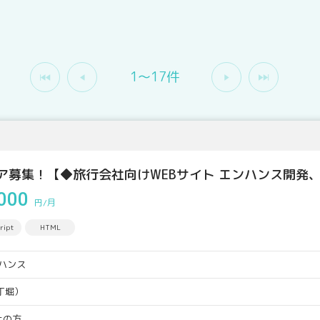
1〜17件
ニア募集！【◆旅行会社向けWEBサイト エンハンス開発
000
円/月
ript
HTML
ンハンス
丁堀）
上の方