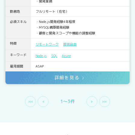
・開発業務
勤務地
フルリモート（在宅）
必須スキル
・Node.js開発経験4年程度
・MYSQL構築開発経験
・顧客と開発スコープや機能の調整経験
特徴
リモートワーク
服装自由
キーワード
Node.js
SQL
Azure
雇用期間
ASAP
詳細を見る
1〜3件