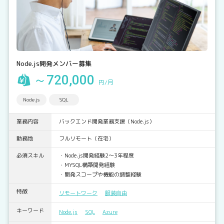
Node.js開発メンバー募集
～720,000
円/月
Node.js
SQL
業務内容
バックエンド開発業務支援（Node.js）
勤務地
フルリモート（在宅）
必須スキル
・Node.js開発経験2～3年程度
・MYSQL構築開発経験
・開発スコープや機能の調整経験
特徴
リモートワーク
服装自由
キーワード
Node.js
SQL
Azure