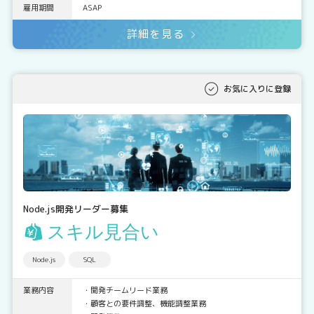
雇用期間
ASAP
詳細を見る
お気に入りに登録
Node.js開発リーダー募集
スキル見合い
Node.js
SQL
業務内容
・開発チームリード業務
・顧客との要件調整、機能調整業務