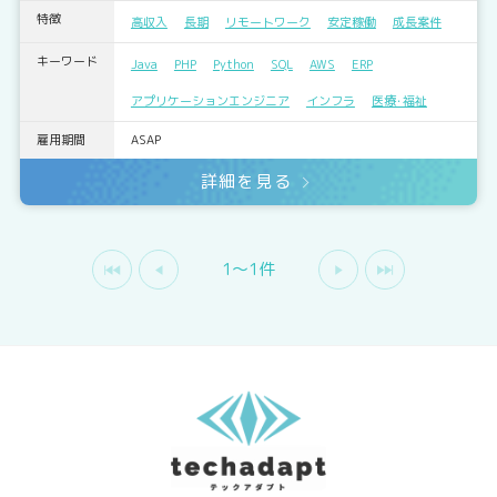
特徴
高収入
長期
リモートワーク
安定稼働
成長案件
キーワード
Java
PHP
Python
SQL
AWS
ERP
アプリケーションエンジニア
インフラ
医療･福祉
雇用期間
ASAP
詳細を見る
1〜1件