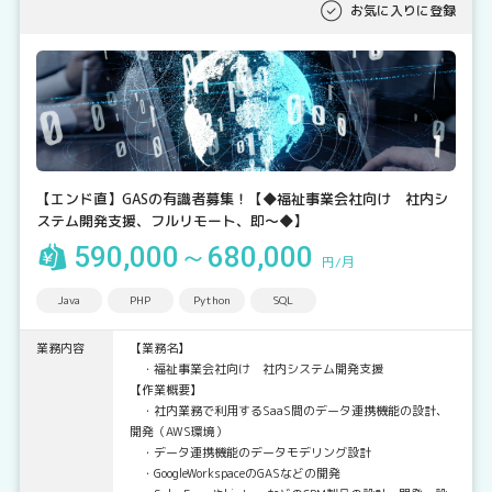
お気に入りに登録
【エンド直】GASの有識者募集！【◆福祉事業会社向け 社内シ
ステム開発支援、フルリモート、即～◆】
590,000～680,000
円/月
Java
PHP
Python
SQL
業務内容
【業務名】
・福祉事業会社向け 社内システム開発支援
【作業概要】
・社内業務で利用するSaaS間のデータ連携機能の設計、
開発（AWS環境）
・データ連携機能のデータモデリング設計
・GoogleWorkspaceのGASなどの開発