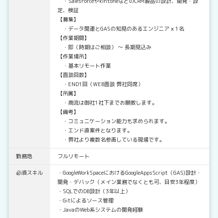
・SalesForceやkintoneなどのCRM製品の設計、開発・設
定、検証
【募集】
・データ関連とGASの知見のあるエンジニア × 1名
【作業期間】
・即（時期はご相談） ～ 長期見込み
【作業場所】
・基本リモート作業
【面談回数】
・END1回（WEB面談 弊社同席）
【所属】
・商流は御社1社下までお願致します。
【備考】
・コミュニケーション能力も求められます。
・エンド直案件となります。
・弊社より複数名参画している現場です。
勤務地
フルリモート
必須スキル
・GoogleWorkSpaceにおけるGoogleAppsScript（GAS)設計・
開発・デバック（メイン業務でなくとも可、目安3年程度）
・SQLでのDB設計（3年以上）
・Gitによるソース管理
・JavaのWeb系システムの開発経験