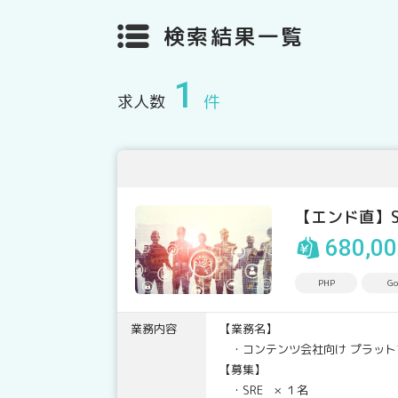
検索結果一覧
1
求人数
件
【エンド直】
680,0
PHP
Go
業務内容
【業務名】
・コンテンツ会社向け プラット
【募集】
・SRE × １名