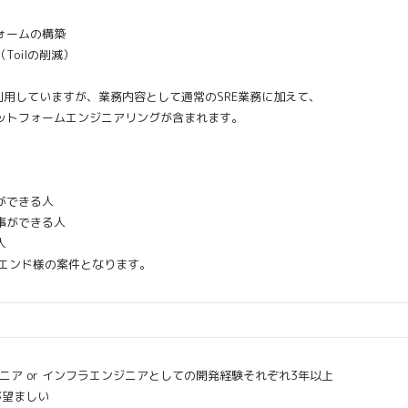
ォームの構築
oilの削減）
利用していますが、業務内容として通常のSRE業務に加えて、
トフォームエンジニアリングが含まれます。
ができる人
事ができる人
人
エンド様の案件となります。
ニア or インフラエンジニアとしての開発経験それぞれ3年以上
望ましい