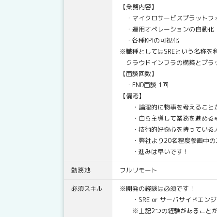
【業務内容】
・マイクロサービスプラットフ
・運用オペレーションの自動化（T
・各種KPIの可視化
※職種としてはSREという名称を
クラウドインフラの構築とプラッ
【面談回数】
・END面談 1回
【備考】
・論理的に物事を考えること
・自ら主導して業務を進める
・技術的好奇心を持っている
・弊社より20名程度参画中の
・進みは早いです！
勤務地
フルリモート
必須スキル
※開発の経験は必須です！
・SRE or サーバサイドエンジ
※上記2つの経験があることが