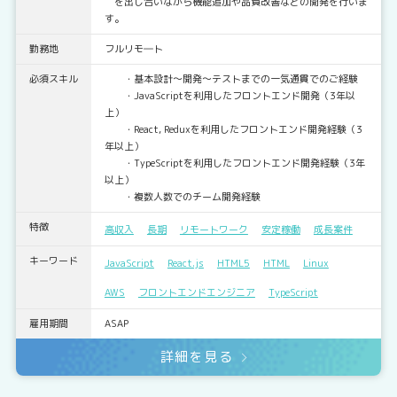
を出し合いながら機能追加や品質改善などの開発を行いま
す。
勤務地
フルリモ―ト
必須スキル
・基本設計～開発～テストまでの一気通貫でのご経験
・JavaScriptを利用したフロントエンド開発（3年以
上）
・React, Reduxを利用したフロントエンド開発経験（3
年以上）
・TypeScriptを利用したフロントエンド開発経験（3年
以上）
・複数人数でのチーム開発経験
特徴
高収入
長期
リモートワーク
安定稼働
成長案件
キーワード
JavaScript
React.js
HTML5
HTML
Linux
AWS
フロントエンドエンジニア
TypeScript
雇用期間
ASAP
詳細を見る