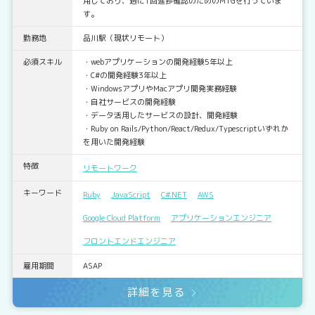
用しており、週に1回進捗確認のためのMTGを行っていま
す。
勤務地
品川駅（現状リモート）
必須スキル
・webアプリケーションの開発経験5年以上
・C#の開発経験3年以上
・WindowsアプリやMacアプリ開発実務経験
・自社サービスの開発経験
・データ活用したサービスの設計、開発経験
・Ruby on Rails/Python/React/Redux/Typescriptいずれか
を用いた開発経験
特徴
リモートワーク
キーワード
Ruby
JavaScript
C#.NET
AWS
Google Cloud Platform
アプリケーションエンジニア
フロントエンドエンジニア
雇用期間
ASAP
詳細を見る