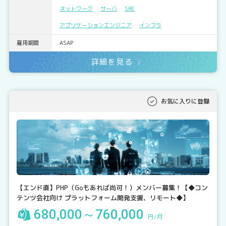
ネットワーク
サーバ
SRE
アプリケーションエンジニア
インフラ
雇用期間
ASAP
詳細を見る
お気に入りに登録
【エンド直】PHP（Goもあれば尚可！）メンバー募集！【◆コン
テンツ会社向け プラットフォーム開発支援、リモート◆】
680,000～760,000
円/月