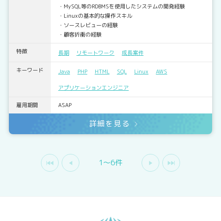
・MySQL等のRDBMSを使用したシステムの開発経験
・Linuxの基本的な操作スキル
・ソースレビューの経験
・顧客折衝の経験
特徴
長期
リモートワーク
成長案件
キーワード
Java
PHP
HTML
SQL
Linux
AWS
アプリケーションエンジニア
雇用期間
ASAP
詳細を見る
1〜6件