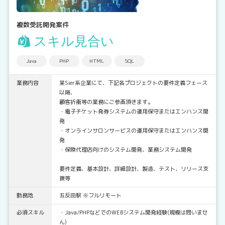
複数受託開発案件
スキル見合い
Java
PHP
HTML
SQL
業務内容
某Sier系企業にて、下記各プロジェクトの要件定義フェース
以降、
顧客折衝等の業務にご参画頂きます。
・電子チケット発券システムの運用保守またはエンハンス開
発
・オンラインサロンサービスの運用保守またはエンハンス開
発
・保険代理店向けのシステム開発、業務システム開発
要件定義、基本設計、詳細設計、製造、テスト、リリース支
援等
勤務地
五反田駅 ※フルリモート
必須スキル
・Java/PHPなどでのWEBシステム開発経験(規模は問いませ
ん)