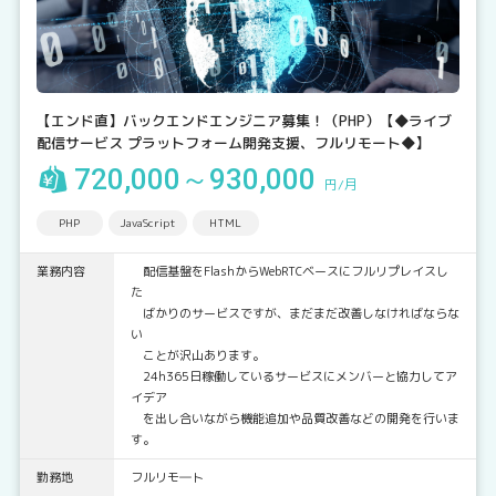
【エンド直】バックエンドエンジニア募集！（PHP）【◆ライブ
配信サービス プラットフォーム開発支援、フルリモート◆】
720,000～930,000
円/月
PHP
JavaScript
HTML
業務内容
配信基盤をFlashからWebRTCベースにフルリプレイスし
た
ばかりのサービスですが、まだまだ改善しなければならな
い
ことが沢山あります。
24h365日稼働しているサービスにメンバーと協力してア
イデア
を出し合いながら機能追加や品質改善などの開発を行いま
す。
勤務地
フルリモ―ト