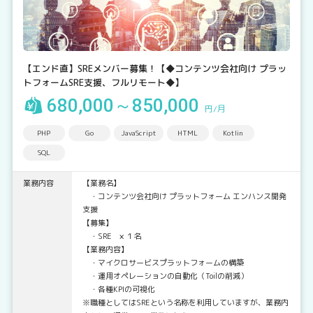
【エンド直】SREメンバー募集！【◆コンテンツ会社向け プラッ
トフォームSRE支援、フルリモート◆】
680,000～850,000
円/月
PHP
Go
JavaScript
HTML
Kotlin
SQL
業務内容
【業務名】
・コンテンツ会社向け プラットフォーム エンハンス開発
支援
【募集】
・SRE × １名
【業務内容】
・マイクロサービスプラットフォームの構築
・運用オペレーションの自動化（Toilの削減）
・各種KPIの可視化
※職種としてはSREという名称を利用していますが、業務内