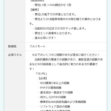
【面談回数】
・弊社L1回 ＋END顔合わせ 1回
【備考】
・弊社Lの配下での作業となります。
・弊社より20名程度参画中のお取引様での案件となりま
す。
・比較的30代位までの方がマッチ致します。
・弊社エンド直案件となります。
・進みは早いです！
勤務地
フルリモート
必須スキル
※以下のいくつかご経験があれば是非ご紹介ください！
比較的最新の環境での経験があり、複数言語の経験があ
るなどWEB技術者として総合的に実力のある方が最適で
す！
「SE/PG」
【必須】
・WEB開発5年以上の経験
・PHPでの開発経験
・基本設計～製造までの経験
・何かしらのFWの経験
・標準的なWeb技術知識および実務経験
・ソフトウェア設計の経験