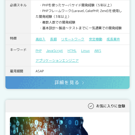
必須スキル
・PHPを使ったサーバサイド開発経験（5年以上）
・PHPフレームワーク(Laravel, CakePHP, Zend)を使用し
た開発経験（3年以上）
・複数人数での開発経験
・基本設計～製造～テストまでに一気通貫での開発経験
特徴
高収入
長期
リモートワーク
安定稼働
成長案件
キーワード
PHP
JavaScript
HTML
Linux
AWS
アプリケーションエンジニア
雇用期間
ASAP
詳細を見る
お気に入りに登録