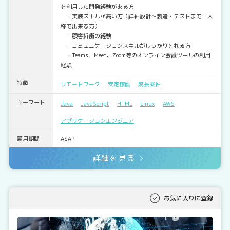
を利用した開発経験がある方
・実装スキルが高い方（詳細設計～製造・テストまで一人
称で出来る方）
・顧客折衝の経験
・コミュニケーションスキルがしっかりとれる方
・Teams、Meet、Zoom等のオンライン会議ツールの利用
経験
特徴
リモートワーク
安定稼働
成長案件
キーワード
Java
JavaScript
HTML
Linux
AWS
アプリケーションエンジニア
雇用期間
ASAP
詳細を見る
お気に入りに登録