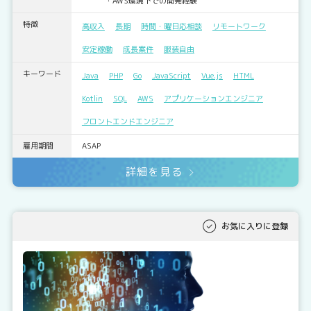
・AWS環境下での開発経験
特徴
高収入
長期
時間・曜日応相談
リモートワーク
安定稼働
成長案件
服装自由
キーワード
Java
PHP
Go
JavaScript
Vue.js
HTML
Kotlin
SQL
AWS
アプリケーションエンジニア
フロントエンドエンジニア
雇用期間
ASAP
詳細を見る
お気に入りに登録