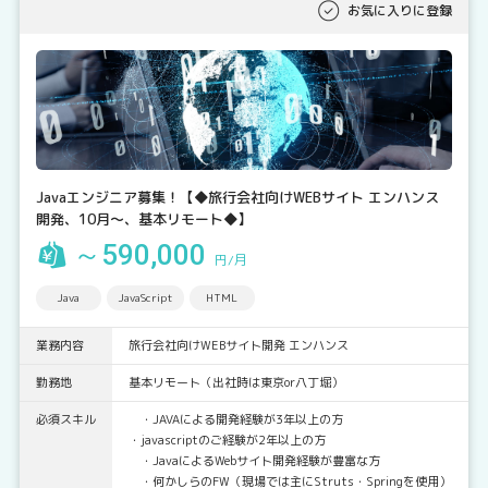
お気に入りに登録
Javaエンジニア募集！【◆旅行会社向けWEBサイト エンハンス
開発、10月～、基本リモート◆】
～590,000
円/月
Java
JavaScript
HTML
業務内容
旅行会社向けWEBサイト開発 エンハンス
勤務地
基本リモート（出社時は東京or八丁堀）
必須スキル
・JAVAによる開発経験が3年以上の方
・javascriptのご経験が2年以上の方
・JavaによるWebサイト開発経験が豊富な方
・何かしらのFW（現場では主にStruts・Springを使用）