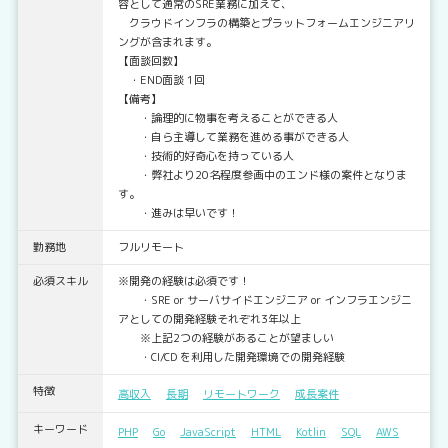
容として通常のSRE業務に加えて、
クラウドインフラの構築とプラットフォームエンジニアリ
ングが含まれます。
【面談回数】
・END面談 1回
【備考】
・論理的に物事を考えることができる人
・自ら主導して業務を進める事ができる人
・技術的好奇心を持っている人
・弊社より20名程度参画中のエンド様の案件となりま
す。
・進みは早いです！
勤務地
フルリモート
必須スキル
※開発の経験は必須です！
・SRE or サーバサイドエンジニア or インフラエンジニ
アとしての開発経験それぞれ3年以上
※上記2つの経験があることが望ましい
・CI/CD を利用した開発環境での開発経験
特徴
高収入
長期
リモートワーク
成長案件
キーワード
PHP
Go
JavaScript
HTML
Kotlin
SQL
AWS