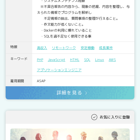
・システムメンテナンス経験
※不具合報告の内容から、現象の把握、内容を整理し、与
えられた情報でプログラムを解析し
不足情報の抽出、質問事項の整理が行えること。
・作文能力が低くないこと。
・Dockerの利用に慣れていること
・SQLを過不足なく使用できる事
特徴
高収入
リモートワーク
安定稼働
成長案件
キーワード
PHP
JavaScript
HTML
SQL
Linux
AWS
アプリケーションエンジニア
雇用期間
ASAP
詳細を見る
お気に入りに登録