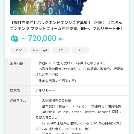
【弊社内案件】バックエンドエンジニア募集！（PHP）【二次元
コンテンツ プラットフォーム開発支援、即～、フルリモート◆】
～720,000
円/月
PHP
JavaScript
HTML
SQL
業務内容
弊社にてLab型で受けている案件となります。
お客様先の環境のVerUPについての調査、改修や、機能追
加などを中心に
作業を実施して頂きます。
勤務地
フルリモ―ト
必須スキル
・大規模開発のご経験
・基本設計～製造～テストまでに一気通貫での開発経験
・GitのPull Request、Stash、Revert、Rebaseを理解し
て使えること。
・Laravelの仕組みを理解している（URLから目的のプロ
グラムに辿り着くことが出来る、等）