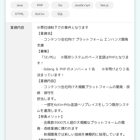
Java
PHP
Go
JavaScript
Vue.js
HTML
Kotlin
SQL
業務内容
※弊社体制下での案件となります
【業務名】
・コンテンツ会社向け プラットフォーム エンハンス開発
支援
【募集】
「SE/PG」 ※既存システムのベース言語はPHPとなりま
す！
・Golang ＆ PHP のメンバー × １名 ※年明けより２名
決まっています！
【業務内容】
・コンテンツ会社向け大規模プラットフォームの開発・改
修・保守を
担当します。
・一部をKotlinやGo言語へリプレイスをしつつ既存システ
ムを運用します。
【参画メリット】
・会員数3900万人超の大規模なプラットフォームの開
発・改修業務に携われます
・新規開発では新しい技術を積極的に採用しています。