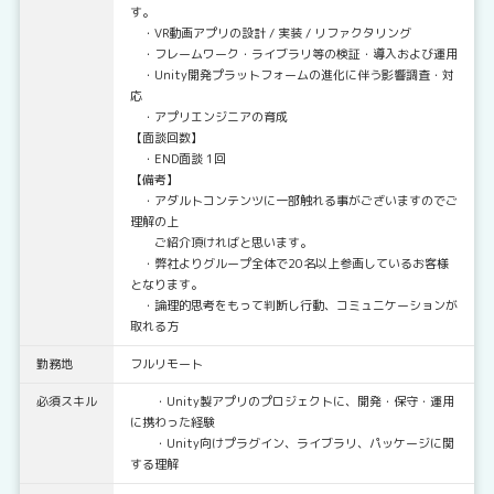
す。
・VR動画アプリの設計 / 実装 / リファクタリング
・フレームワーク・ライブラリ等の検証・導入および運用
・Unity開発プラットフォームの進化に伴う影響調査・対
応
・アプリエンジニアの育成
【面談回数】
・END面談 1回
【備考】
・アダルトコンテンツに一部触れる事がございますのでご
理解の上
ご紹介頂ければと思います。
・弊社よりグループ全体で20名以上参画しているお客様
となります。
・論理的思考をもって判断し行動、コミュニケーションが
取れる方
勤務地
フルリモート
必須スキル
・Unity製アプリのプロジェクトに、開発・保守・運用
に携わった経験
・Unity向けプラグイン、ライブラリ、パッケージに関
する理解