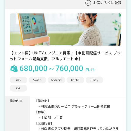
お気に入りに登録
【エンド直】UNITYエンジニア募集！【◆動画配信サービス プラ
ットフォーム開発支援、フルリモート◆】
680,000～760,000
円/月
iOS
Swift
Android
Kotlin
Unity
C#
業務内容
【業務名】
・VR動画配信サービス プラットフォーム開発支援
【募集】
・上級PG × 1名
【業務内容】
・VR動画のアプリ開発・運用業務を担当していただきま