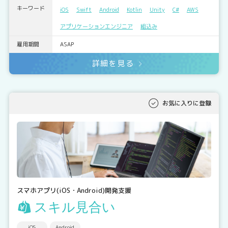
キーワード
iOS
Swift
Android
Kotlin
Unity
C#
AWS
アプリケーションエンジニア
組込み
雇用期間
ASAP
詳細を見る
お気に入りに登録
スマホアプリ(iOS・Android)開発支援
スキル見合い
iOS
Android