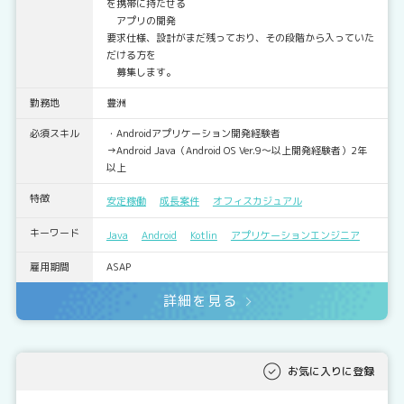
を携帯に持たせる
アプリの開発
要求仕様、設計がまだ残っており、その段階から入っていた
だける方を
募集します。
勤務地
豊洲
必須スキル
・Androidアプリケーション開発経験者
→Android Java（Android OS Ver.9～以上開発経験者）2年
以上
特徴
安定稼働
成長案件
オフィスカジュアル
キーワード
Java
Android
Kotlin
アプリケーションエンジニア
雇用期間
ASAP
詳細を見る
お気に入りに登録