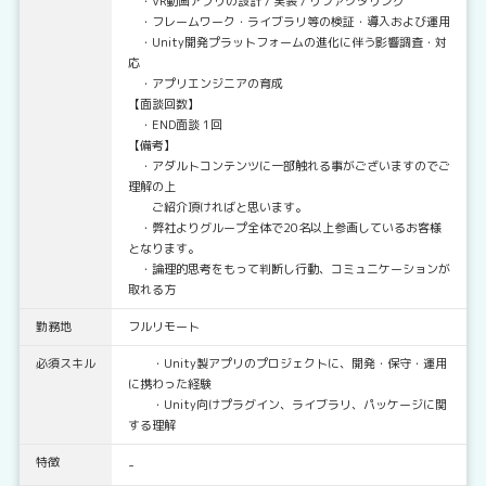
・VR動画アプリの設計 / 実装 / リファクタリング
・フレームワーク・ライブラリ等の検証・導入および運用
・Unity開発プラットフォームの進化に伴う影響調査・対
応
・アプリエンジニアの育成
【面談回数】
・END面談 1回
【備考】
・アダルトコンテンツに一部触れる事がございますのでご
理解の上
ご紹介頂ければと思います。
・弊社よりグループ全体で20名以上参画しているお客様
となります。
・論理的思考をもって判断し行動、コミュニケーションが
取れる方
勤務地
フルリモート
必須スキル
・Unity製アプリのプロジェクトに、開発・保守・運用
に携わった経験
・Unity向けプラグイン、ライブラリ、パッケージに関
する理解
特徴
-