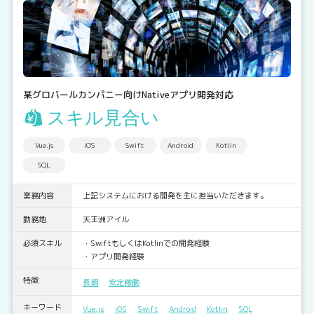
某グロバールカンパニー向けNativeアプリ開発対応
スキル見合い
Vue.js
iOS
Swift
Android
Kotlin
SQL
業務内容
上記システムにおける開発を主に担当いただきます。
勤務地
天王洲アイル
必須スキル
・SwiftもしくはKotlinでの開発経験
・アプリ開発経験
特徴
長期
安定稼働
キーワード
Vue.js
iOS
Swift
Android
Kotlin
SQL