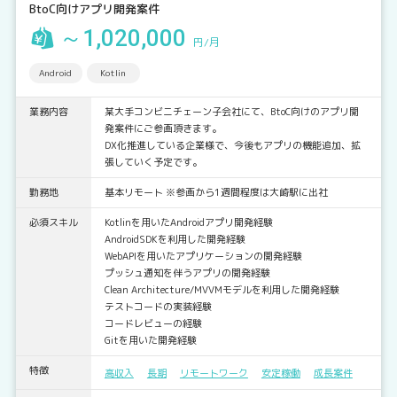
BtoC向けアプリ開発案件
～1,020,000
円/月
Android
Kotlin
業務内容
某大手コンビニチェーン子会社にて、BtoC向けのアプリ開
発案件にご参画頂きます。
DX化推進している企業様で、今後もアプリの機能追加、拡
張していく予定です。
勤務地
基本リモート ※参画から1週間程度は大崎駅に出社
必須スキル
Kotlinを用いたAndroidアプリ開発経験
AndroidSDKを利用した開発経験
WebAPIを用いたアプリケーションの開発経験
プッシュ通知を伴うアプリの開発経験
Clean Architecture/MVVMモデルを利用した開発経験
テストコードの実装経験
コードレビューの経験
Gitを用いた開発経験
特徴
高収入
長期
リモートワーク
安定稼働
成長案件