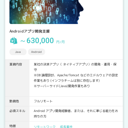
Androidアプリ開発支援
～630,000
円/月
Java
Android
業務内容
某社の決済アプリ（ ネイティブアプリ）の開発・運用・保
守
※DB 論理設計、Apache/Tomcat などのミドルウェアの設定
作業もあり (インフラチームは別に存在します)
※サーバーサイド(Java)開発作業もあり
勤務地
フルリモート
必須スキル
Android アプリ開発経験者、または、それに準じる能力をお
持ちの方
特徴
リモートワーク
成長案件