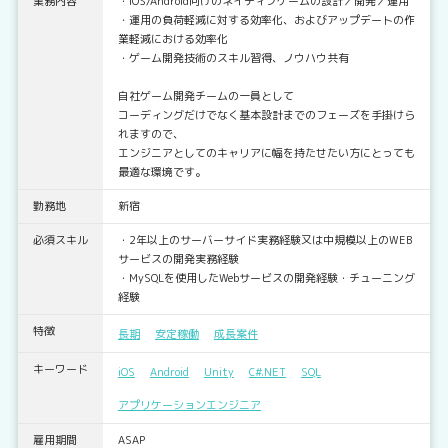
業務内容
・iOS/Android向けのネイティブゲームの設計／開発／運用
・運用の負荷軽減に対する効率化、およびアップデートの作
業軽減における効率化
・ゲーム開発技術のスキル習得、ノウハウ共有
自社ゲーム開発チームの一員として
コーディングだけでなく基本設計までのフェーズを手掛けら
れますので、
エンジニアとしてのキャリアに幅を持たせたい方にとっても
最適な環境です。
勤務地
新宿
必須スキル
・2年以上のサーバーサイド実務経験又は中規模以上のWEB
サービスの開発実務経験
・MySQLを使用したWebサービスの開発経験・チューニング
経験
特徴
長期
安定稼働
成長案件
キーワード
iOS
Android
Unity
C#.NET
SQL
アプリケーションエンジニア
雇用期間
ASAP