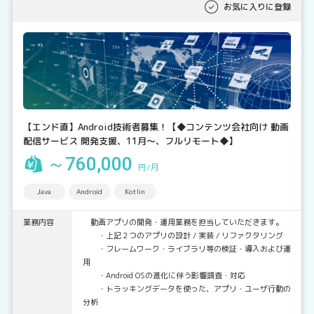
お気に入りに登録
【エンド直】Android技術者募集！【◆コンテンツ会社向け 動画
配信サービス 開発支援、11月～、フルリモート◆】
～760,000
円/月
Java
Android
Kotlin
業務内容
動画アプリの開発・運用業務を担当していただきます。
・上記２つのアプリの設計 / 実装 / リファクタリング
・フレームワーク・ライブラリ等の検証・導入および運
用
・Android OSの進化に伴う影響調査・対応
・トラッキングデータを使った、アプリ・ユーザ行動の
分析