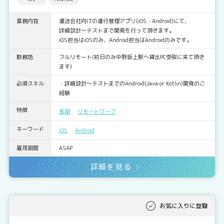
業務内容
運送会社向けの運行管理アプリ(iOS・Android)にて、
詳細設計～テストまで開発を行って頂きます。
iOS担当はiOSのみ、Android担当はAndroidのみです。
勤務地
フルリモート(初日のみ中野坂上駅へ貸出PC受取に来て頂き
ます)
必須スキル
・詳細設計～テストまでのAndroid(Java or Kotlin)開発のご
経験
特徴
長期
リモートワーク
キーワード
iOS
Android
雇用期間
ASAP
詳細を見る
お気に入りに登録