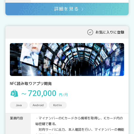
詳細を見る
お気に入りに登録
NFC読み取りアプリ開発
～720,000
円/月
Java
Android
Kotlin
業務内容
・マイナンバーのICカードから情報を取得し、ICカード内の
秘密鍵で署名、
対向サーバに出力、本人確認を行い、マイナンバーの機能