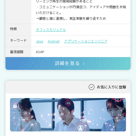
リーミング再生の開発経験があること
・コミュニケーションが円滑且つ、アイディアや問題を共有
いただけること。
→顧客と満に連携し、実証実験を繰り返すため
特徴
オフィスカジュアル
キーワード
Java
Android
アプリケーションエンジニア
雇用期間
ASAP
詳細を見る
お気に入りに登録