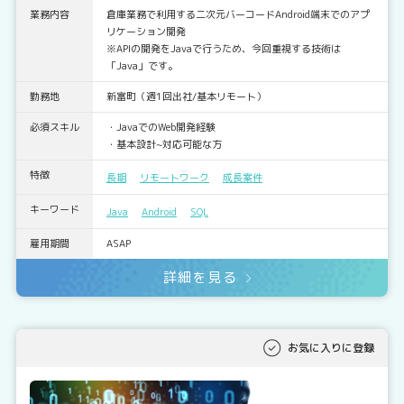
業務内容
倉庫業務で利用する二次元バーコードAndroid端末でのアプ
リケーション開発
※APIの開発をJavaで行うため、今回重視する技術は
「Java」です。
勤務地
新富町（週1回出社/基本リモート）
必須スキル
・JavaでのWeb開発経験
・基本設計~対応可能な方
特徴
長期
リモートワーク
成長案件
キーワード
Java
Android
SQL
雇用期間
ASAP
詳細を見る
お気に入りに登録