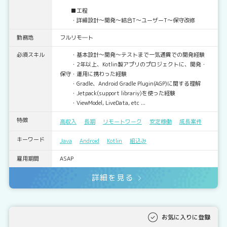
■工程
・詳細設計～開発～結合T～ユーザーT～保守改修
勤務地
フルリモ―ト
必須スキル
・基本設計～開発～テストまで一気通貫での開発経験
・2年以上、Kotlin製アプリのプロジェクトに、開発・
保守・運用に携わった経験
・Gradle、Android Gradle Plugin(AGP)に関する理解
・Jetpack(support librariy)を使った経験
・ViewModel, LiveData, etc ...
特徴
高収入
長期
リモートワーク
安定稼働
成長案件
キーワード
Java
Android
Kotlin
組込み
雇用期間
ASAP
詳細を見る
お気に入りに登録