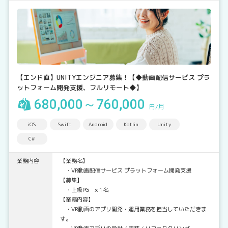
【エンド直】UNITYエンジニア募集！【◆動画配信サービス プラ
ットフォーム開発支援、フルリモート◆】
680,000～760,000
円/月
iOS
Swift
Android
Kotlin
Unity
C#
業務内容
【業務名】
・VR動画配信サービス プラットフォーム開発支援
【募集】
・上級PG × 1名
【業務内容】
・VR動画のアプリ開発・運用業務を担当していただきま
す。