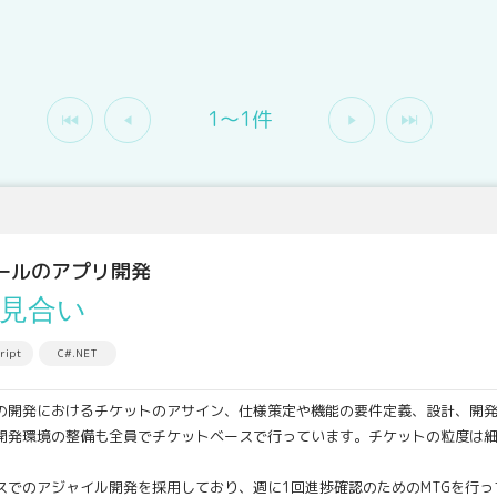
1〜1件
ールのアプリ開発
見合い
ript
C#.NET
の開発におけるチケットのアサイン、仕様策定や機能の要件定義、設計、開
も全員でチケットベースで行っています。チケットの粒度は細かく
。
ル開発を採用しており、週に1回進捗確認のためのMTGを行っ