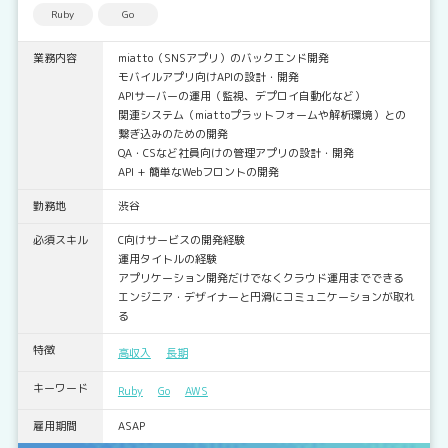
Ruby
Go
業務内容
miatto（SNSアプリ）のバックエンド開発
モバイルアプリ向けAPIの設計・開発
APIサーバーの運用（監視、デプロイ自動化など）
関連システム（miattoプラットフォームや解析環境）との
繋ぎ込みのための開発
QA・CSなど社員向けの管理アプリの設計・開発
API + 簡単なWebフロントの開発
勤務地
渋谷
必須スキル
C向けサービスの開発経験
運用タイトルの経験
アプリケーション開発だけでなくクラウド運用までできる
エンジニア・デザイナーと円滑にコミュニケーションが取れ
る
特徴
高収入
長期
キーワード
Ruby
Go
AWS
雇用期間
ASAP