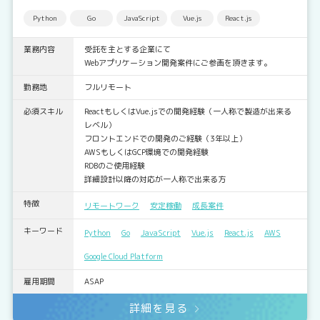
Python
Go
JavaScript
Vue.js
React.js
業務内容
受託を主とする企業にて
Webアプリケーション開発案件にご参画を頂きます。
勤務地
フルリモート
必須スキル
ReactもしくはVue.jsでの開発経験（一人称で製造が出来る
レベル）
フロントエンドでの開発のご経験（3年以上）
AWSもしくはGCP環境での開発経験
RDBのご使用経験
詳細設計以降の対応が一人称で出来る方
特徴
リモートワーク
安定稼働
成長案件
キーワード
Python
Go
JavaScript
Vue.js
React.js
AWS
Google Cloud Platform
雇用期間
ASAP
詳細を見る