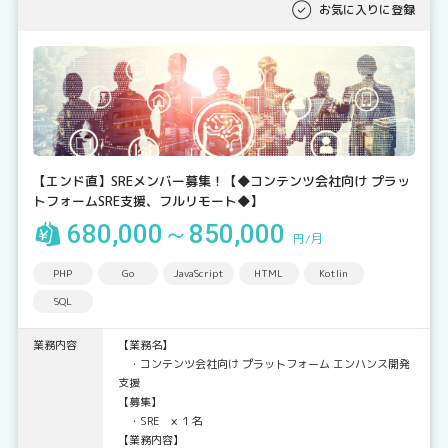
お気に入りに登録
【エンド直】SREメンバー募集！【◆コンテンツ会社向け プラッ
トフォームSRE支援、フルリモート◆】
680,000～850,000
円/月
PHP
Go
JavaScript
HTML
Kotlin
SQL
業務内容
【業務名】
・コンテンツ会社向け プラットフォーム エンハンス開発
支援
【募集】
・SRE × １名
【業務内容】