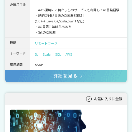
必須スキル
・AWS環境にて何かしらのサービスを利用しての開発経験
・静的型付け言語のご経験3年以上
(C,C++,Java,C#,Scala,Swiftなど)
・GO言語に興味がある方
・Gitのご経験
特徴
リモートワーク
キーワード
Go
Scala
SQL
AWS
雇用期間
ASAP
詳細を見る
お気に入りに登録