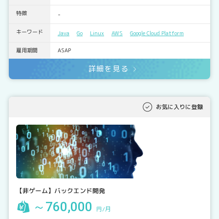
特徴
-
キーワード
Java
Go
Linux
AWS
Google Cloud Platform
雇用期間
ASAP
詳細を見る
お気に入りに登録
【非ゲーム】バックエンド開発
～760,000
円/月