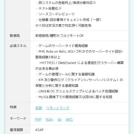
・同システムの性能向上/負荷分散対応☆
・テスト自動化☆
・ソースコードレビュー☆
・仕様書/設計書等ドキュメント作成（一部）
※☆印は状況次第で対応頂く可能性有
勤務地
新宿御苑/曙町※フルリモートOK
必須スキル
・ゲームのサーバーサイド開発経験
・PHP, Ruby on Ralis, GOいづれかでのサーバーサイド設計/
開発経験3年以上
→HTTP(S) / (Web)Socket による通信を行うサーバー構築
が出来る事必須
・ゲームの管理ツールに関する基礎知識
・KPI 及び動作ログ（クライアント/サーバー/システム）の
保管と分析に関する基礎知識
・UNIX系 OS でシェルスクリプトによるバッチ処理経験
・MySQL環境下での開発経験又は同DBに関する知見
特徴
長期
リモートワーク
キーワード
PHP
Ruby
Go
AWS
雇用期間
ASAP