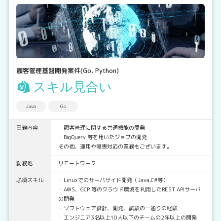
顧客管理基盤開発案件(Go, Python)
スキル見合い
Java
Go
業務内容
・顧客管理に関する共通機能の開発
・BigQuery 等を用いたジョブの開発
その他、運用や障害対応の業務もございます。
勤務地
リモートワーク
必須スキル
・Linuxでのサーバサイド開発（Java,C#等）
・AWS、GCP 等のクラウド環境を利用したREST APIサーバ
の開発
・ソフトウェア設計、開発、試験の一通りの経験
・エンジニア3名以上10人以下のチームの2年以上の開発