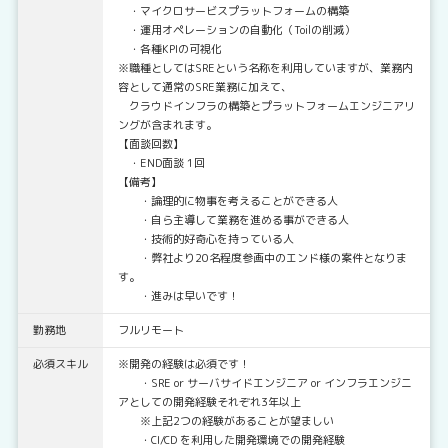
・マイクロサービスプラットフォームの構築
・運用オペレーションの自動化（Toilの削減）
・各種KPIの可視化
※職種としてはSREという名称を利用していますが、業務内
容として通常のSRE業務に加えて、
クラウドインフラの構築とプラットフォームエンジニアリ
ングが含まれます。
【面談回数】
・END面談 1回
【備考】
・論理的に物事を考えることができる人
・自ら主導して業務を進める事ができる人
・技術的好奇心を持っている人
・弊社より20名程度参画中のエンド様の案件となりま
す。
・進みは早いです！
勤務地
フルリモート
必須スキル
※開発の経験は必須です！
・SRE or サーバサイドエンジニア or インフラエンジニ
アとしての開発経験それぞれ3年以上
※上記2つの経験があることが望ましい
・CI/CD を利用した開発環境での開発経験