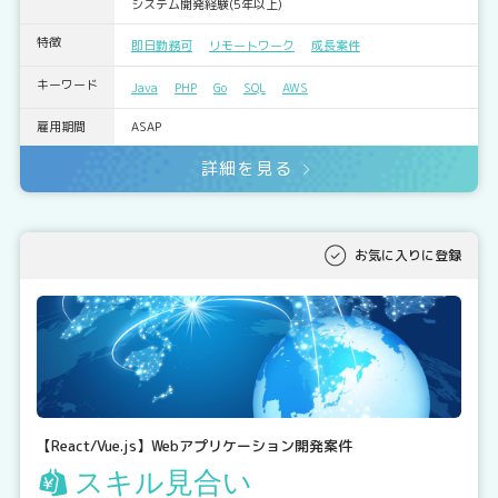
システム開発経験(5年以上)
特徴
即日勤務可
リモートワーク
成長案件
キーワード
Java
PHP
Go
SQL
AWS
雇用期間
ASAP
詳細を見る
お気に入りに登録
【React/Vue.js】Webアプリケーション開発案件
スキル見合い