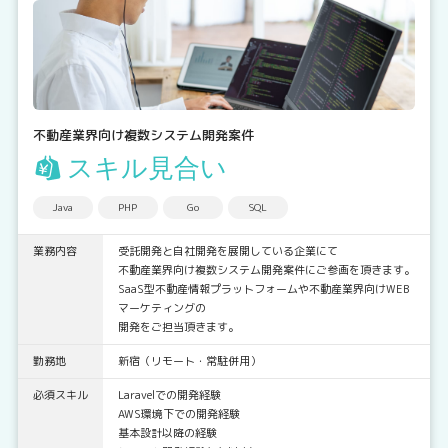
不動産業界向け複数システム開発案件
スキル見合い
Java
PHP
Go
SQL
業務内容
受託開発と自社開発を展開している企業にて
不動産業界向け複数システム開発案件にご参画を頂きます。
SaaS型不動産情報プラットフォームや不動産業界向けWEB
マーケティングの
開発をご担当頂きます。
勤務地
新宿（リモート・常駐併用）
必須スキル
Laravelでの開発経験
AWS環境下での開発経験
基本設計以降の経験