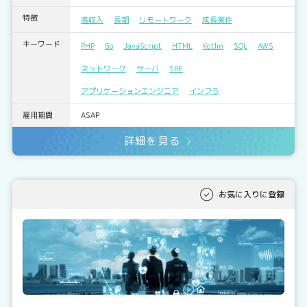
特徴
高収入
長期
リモートワーク
成長案件
キーワード
PHP
Go
JavaScript
HTML
Kotlin
SQL
AWS
ネットワーク
サーバ
SRE
アプリケーションエンジニア
インフラ
雇用期間
ASAP
詳細を見る
お気に入りに登録