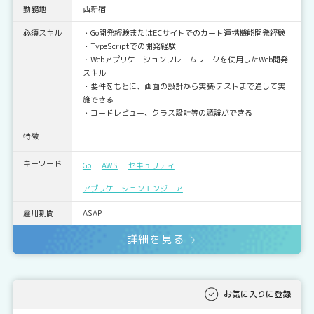
勤務地
西新宿
必須スキル
・Go開発経験またはECサイトでのカート連携機能開発経験
・TypeScriptでの開発経験
・Webアプリケーションフレームワークを使用したWeb開発
スキル
・要件をもとに、画面の設計から実装·テストまで通して実
施できる
・コードレビュー、クラス設計等の議論ができる
特徴
-
キーワード
Go
AWS
セキュリティ
アプリケーションエンジニア
雇用期間
ASAP
詳細を見る
お気に入りに登録