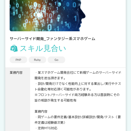
サーバーサイド開発_ファンタジー系スマホゲーム
スキル見合い
PHP
Ruby
Go
業務内容
・某スマホゲーム開発会社にて新規ゲームのサーバーサイド
開発を担当頂きます。
・設計/開発だけでなく性能向上に対する案出し/実行やテス
ト自動化等対応頂く可能性があります。
※フロント/サーバーサイド両方経験ある方は面談時にその
旨の相談が発生する可能性有
業務内容
・同ゲームの要件定義/基本設計/詳細設計/開発/テスト（要
件定義は経験値次第）
・定例MTG対応