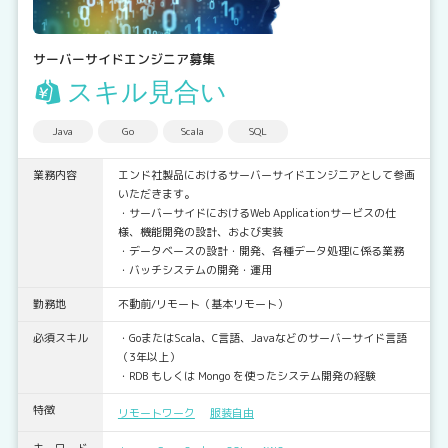
サーバーサイドエンジニア募集
スキル見合い
Java
Go
Scala
SQL
業務内容
エンド社製品におけるサーバーサイドエンジニアとして参画
いただきます。
・サーバーサイドにおけるWeb Applicationサービスの仕
様、機能開発の設計、および実装
・データベースの設計・開発、各種データ処理に係る業務
・バッチシステムの開発・運用
勤務地
不動前/リモート（基本リモート）
必須スキル
・GoまたはScala、C言語、Javaなどのサーバーサイド言語
（3年以上）
・RDB もしくは Mongo を使ったシステム開発の経験
特徴
リモートワーク
服装自由