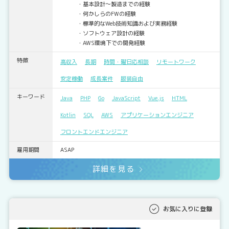
・基本設計～製造までの経験
・何かしらのFWの経験
・標準的なWeb技術知識および実務経験
・ソフトウェア設計の経験
・AWS環境下での開発経験
特徴
高収入
長期
時間・曜日応相談
リモートワーク
安定稼働
成長案件
服装自由
キーワード
Java
PHP
Go
JavaScript
Vue.js
HTML
Kotlin
SQL
AWS
アプリケーションエンジニア
フロントエンドエンジニア
雇用期間
ASAP
詳細を見る
お気に入りに登録