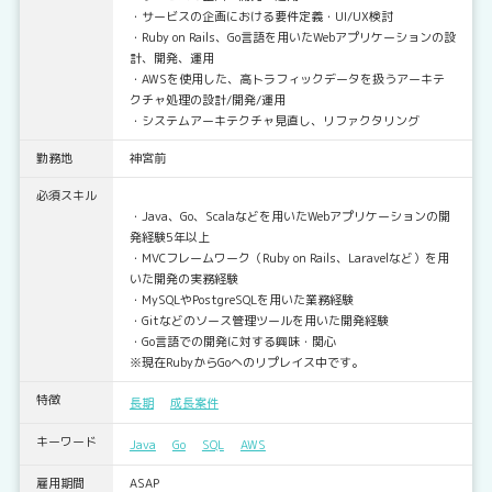
・サービスの企画における要件定義・UI/UX検討
・Ruby on Rails、Go言語を用いたWebアプリケーションの設
計、開発、運用
・AWSを使用した、高トラフィックデータを扱うアーキテ
クチャ処理の設計/開発/運用
・システムアーキテクチャ見直し、リファクタリング
勤務地
神宮前
必須スキル
・Java、Go、Scalaなどを用いたWebアプリケーションの開
発経験5年以上
・MVCフレームワーク（Ruby on Rails、Laravelなど）を用
いた開発の実務経験
・MySQLやPostgreSQLを用いた業務経験
・Gitなどのソース管理ツールを用いた開発経験
・Go言語での開発に対する興味・関心
※現在RubyからGoへのリプレイス中です。
特徴
長期
成長案件
キーワード
Java
Go
SQL
AWS
雇用期間
ASAP