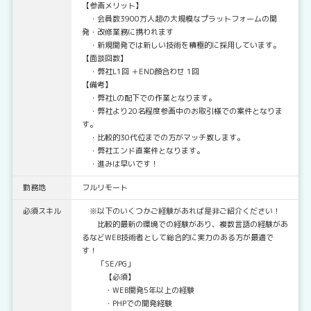
【参画メリット】
・会員数3900万人超の大規模なプラットフォームの開
発・改修業務に携われます
・新規開発では新しい技術を積極的に採用しています。
【面談回数】
・弊社L1回 ＋END顔合わせ 1回
【備考】
・弊社Lの配下での作業となります。
・弊社より20名程度参画中のお取引様での案件となりま
す。
・比較的30代位までの方がマッチ致します。
・弊社エンド直案件となります。
・進みは早いです！
勤務地
フルリモート
必須スキル
※以下のいくつかご経験があれば是非ご紹介ください！
比較的最新の環境での経験があり、複数言語の経験があ
るなどWEB技術者として総合的に実力のある方が最適で
す！
「SE/PG」
【必須】
・WEB開発5年以上の経験
・PHPでの開発経験