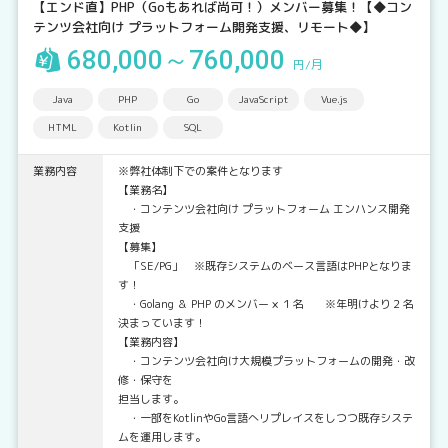
【エンド直】PHP（Goもあれば尚可！）メンバー募集！【◆コン
テンツ会社向け プラットフォーム開発支援、リモート◆】
680,000～760,000
円/月
Java
PHP
Go
JavaScript
Vue.js
HTML
Kotlin
SQL
業務内容
※弊社体制下での案件となります
【業務名】
・コンテンツ会社向け プラットフォーム エンハンス開発
支援
【募集】
「SE/PG」 ※既存システムのベース言語はPHPとなりま
す！
・Golang ＆ PHP のメンバー × １名 ※年明けより２名
決まっています！
【業務内容】
・コンテンツ会社向け大規模プラットフォームの開発・改
修・保守を
担当します。
・一部をKotlinやGo言語へリプレイスをしつつ既存システ
ムを運用します。