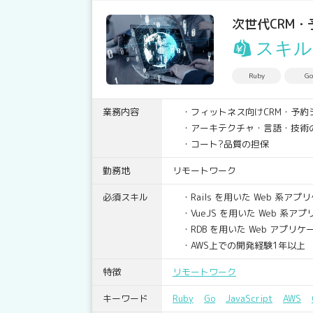
次世代CRM
スキル
Ruby
Go
業務内容
・フィットネス向けCRM・予約
・アーキテクチャ・言語・技術
・コート?品質の担保
勤務地
リモートワーク
必須スキル
・Rails を用いた Web 系ア
・VueJS を用いた Web 系
・RDB を用いた Web アプリ
・AWS上での開発経験1年以上
特徴
リモートワーク
キーワード
Ruby
Go
JavaScript
AWS