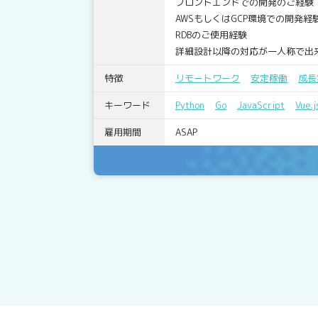
フロントエンドでの開発のご経験
AWSもしくはGCP環境での開発経
RDBのご使用経験
詳細設計以降の対応が一人称で出
特徴
リモートワーク
安定稼働
成長
キーワード
Python
Go
JavaScript
Vue.j
雇用期間
ASAP