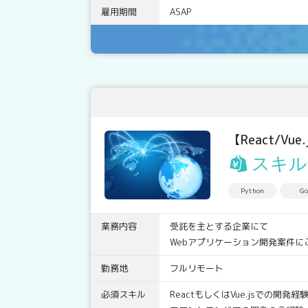
雇用期間
ASAP
【React/V
スキル
Python
Go
業務内容
受託を主とする企業にて
Webアプリケーション開発案件に
勤務地
フルリモート
必須スキル
ReactもしくはVue.jsでの開