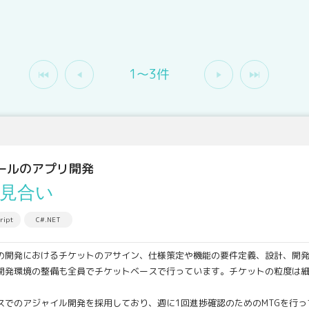
1〜3件
ールのアプリ開発
見合い
ript
C#.NET
の開発におけるチケットのアサイン、仕様策定や機能の要件定義、設計、開
も全員でチケットベースで行っています。チケットの粒度は細かく
。
ル開発を採用しており、週に1回進捗確認のためのMTGを行っ