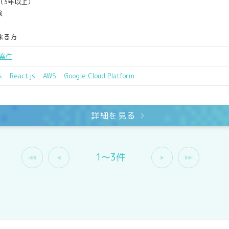
（3年以上）
験
来る方
案件
s
React.js
AWS
Google Cloud Platform
詳細を見る
1〜3件